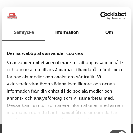
Beskrivning
Kompatibla modeller
Recensioner
Trådstativ stående för 2 trådrullar
Samtycke
Information
Om
Monteras på baksidan av symaskinen med de två skruvar som
sitter där redan. Trådarna leds uppåt genom den teleskopiska
trådledaren, för att sedan ledas in i symaskinens ordinarie
Denna webbplats använder cookies
trädning. På trådhållaren kan vanliga trådrullar användas men
även koniska trådrullar som t.ex. overlocktrådar.
Vi använder enhetsidentifierare för att anpassa innehållet
och annonserna till användarna, tillhandahålla funktioner
Passar till många olika modeller. Se fliken för kompatibla
för sociala medier och analysera vår trafik. Vi
modeller.
vidarebefordrar även sådana identifierare och annan
information från din enhet till de sociala medier och
annons- och analysföretag som vi samarbetar med.
Dessa kan i sin tur kombinera informationen med annan
Artikelnummer:
information som du har tillhandahållit eller som de har
859429005
samlat in när du har använt deras tjänster.
Samtyckesval