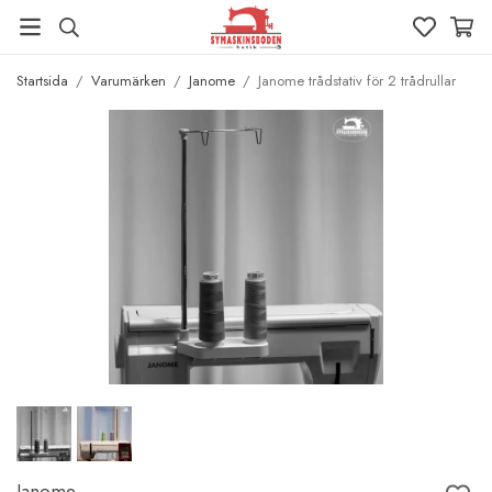
Startsida
/
Varumärken
/
Janome
/
Janome trådstativ för 2 trådrullar
Janome