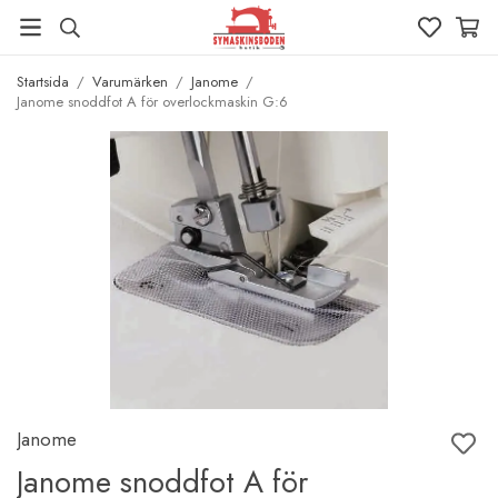
Startsida
/
Varumärken
/
Janome
/
Janome snoddfot A för overlockmaskin G:6
Janome
Janome snoddfot A för