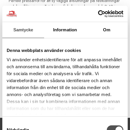
Perfekt pressarfot för att sy vågiga avslutningar på festklänningar
och brudklänningar. Träd in en fiskelina i nylon grovlek 0,40 i
guideöglan för linan på pressarfoten. Ställ in overlockmaskinen
för 3-trådig rullfåll.
Snoddfoten kan också användas till andra tunnare snoddar och
Samtycke
Information
Om
snören och för andra ändamål.
Passar för samtliga Janome overlockmodeller.
Denna webbplats använder cookies
MyLock 134D, 204, 454D, 534, 554D, 634, 644D, 734,
744D, 990
Vi använder enhetsidentifierare för att anpassa innehållet
Air Thread 2000D
och annonserna till användarna, tillhandahålla funktioner
för sociala medier och analysera vår trafik. Vi
vidarebefordrar även sådana identifierare och annan
information från din enhet till de sociala medier och
annons- och analysföretag som vi samarbetar med.
Dessa kan i sin tur kombinera informationen med annan
Artikelnummer:
information som du har tillhandahållit eller som de har
202034005
samlat in när du har använt deras tjänster.
Samtyckesval
KONTAKTA OSS
Nödvändig