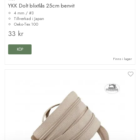
YKK Dolt blixtlås 25cm benvit
4 mm / #3
Tillverkad i Japan
Oeko-Tex 100
33 kr
KÖP
Finns i lager