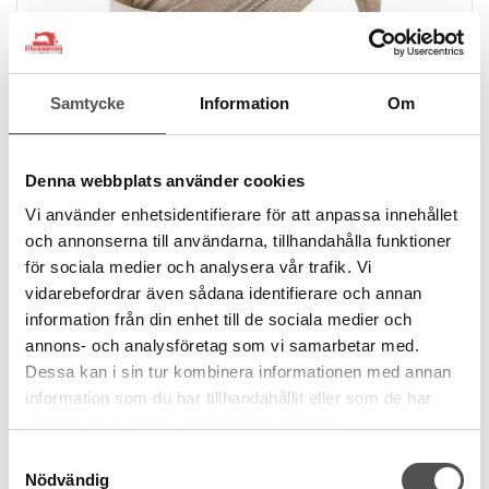
Samtycke
Information
Om
Denna webbplats använder cookies
YKK
Vi använder enhetsidentifierare för att anpassa innehållet
YKK Enfärgat spiralblixtlås 4mm beige
och annonserna till användarna, tillhandahålla funktioner
Metervara
för sociala medier och analysera vår trafik. Vi
#3 / 4 mm
vidarebefordrar även sådana identifierare och annan
Bandbredd 24 mm
information från din enhet till de sociala medier och
20 kr
/ Meter
annons- och analysföretag som vi samarbetar med.
Dessa kan i sin tur kombinera informationen med annan
KÖP
information som du har tillhandahållit eller som de har
Finns i lager
samlat in när du har använt deras tjänster.
Samtyckesval
Nödvändig