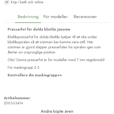
Köp i butik och online
Beskrivning
För modeller:
Recensioner
Pressarfot för dolda blixtlås Janome
Blixtlåspressarfot för dolda blixtlås hjälper till att vika undan
blixtlåsspiralen så att sömmen kan komma nära intill. När
sömmen är gjord släpper pressarfoten lös spiralen igen som
återtar sin ursprungliga position.
Obs! Denna pressarfot är för modeller med 7 mm stygnbredd!
För maskingrupp 2-3
Kontrollera din maskingrupp>>
Artikelnummer:
200333414
Andra köpte även