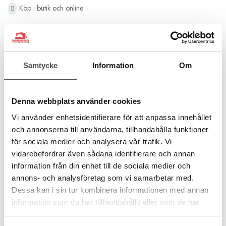
Köp i butik och online
Beskrivning
Recensioner
Sy fast pärlband med Janome overlock
Samtycke
Information
Om
För att på ett enkelt sätt sy fast uppträdda pärlor i ett pärlband
med din Janome overlockmaskin så är ett pärlbandtillbehör det
Denna webbplats använder cookies
självkalara valet. Innehåller en pärlpressarfot med plats för
pärlband samt en guide som monteras innan pressarfoten som
Vi använder enhetsidentifierare för att anpassa innehållet
guidar pärbandet in genom pressarfoten. Sy med en 3-trådig
och annonserna till användarna, tillhandahålla funktioner
bred overlocksöm. Alltså endast med den vänstra nålen. Pärlor
för sociala medier och analysera vår trafik. Vi
i storlek 1-4 mm.
vidarebefordrar även sådana identifierare och annan
Passar till samtliga Janome overlockmodeller förutom MyLock
information från din enhet till de sociala medier och
134D
annons- och analysföretag som vi samarbetar med.
För maskingrupp 6A, 6B, 6D
Dessa kan i sin tur kombinera informationen med annan
information som du har tillhandahållit eller som de har
Kontrollera din maskingrupp>>
samlat in när du har använt deras tjänster.