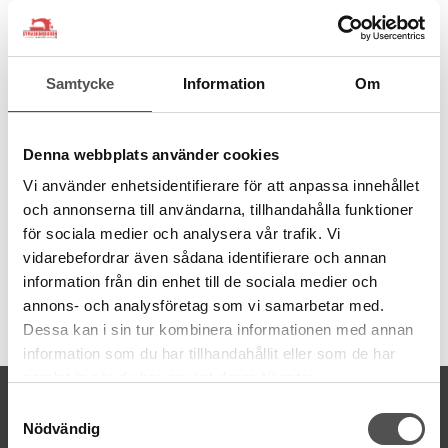
när nålen lyftes så lyftes även övermatarens pressarfot över tyget
så där finns ingen kontakt, så när matningen sker då är
pressarfoten över tyget. Således kan inte pressarfoten orsaka
friktion mot tyget. Utan friktion kan inte tyget förskjutas. Det är det
Samtycke
Information
Om
som är det fina med en påmonterbar övermatare.
Behover av övermatare finns vid sömnad i quilt, sammet och
fårskinn och liknande material.
Denna webbplats använder cookies
Denna övermatare har öppen framdel på pressarfoten.
Vi använder enhetsidentifierare för att anpassa innehållet
För maskingrupp 3
och annonserna till användarna, tillhandahålla funktioner
Kontrollera din maskingrupp>>
för sociala medier och analysera vår trafik. Vi
vidarebefordrar även sådana identifierare och annan
information från din enhet till de sociala medier och
annons- och analysföretag som vi samarbetar med.
Artikelnummer:
Dessa kan i sin tur kombinera informationen med annan
200339410
information som du har tillhandahållit eller som de har
samlat in när du har använt deras tjänster.
KONTAKTA OSS
Samtyckesval
kontakt@symaskinsboden.se
Nödvändig