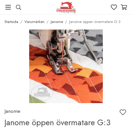
Startsida
/
Varumärken
/
Janome
/
Janome öppen övermatare G:3
Janome
Janome öppen övermatare G:3