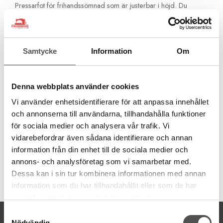
Pressarfot för frihandssömnad som är justerbar i höjd. Du
justerar höjden på pressarfoten efter tjockleken på materialet du
skall sy i.
Det följer med 3 st fötter som du enkelt kan byta.
Samtycke
Information
Om
Öppen fot
Stängd fot
Ecoquilt
Denna webbplats använder cookies
Obs! Denna pressarfot är för modeller med 7 mm stygnbredd
Vi använder enhetsidentifierare för att anpassa innehållet
och högt pressarfotsfäste!
och annonserna till användarna, tillhandahålla funktioner
Passar maskingrupp 2
för sociala medier och analysera vår trafik. Vi
Kontrollera din maskingrupp>>
vidarebefordrar även sådana identifierare och annan
information från din enhet till de sociala medier och
annons- och analysföretag som vi samarbetar med.
Dessa kan i sin tur kombinera informationen med annan
Artikelnummer:
information som du har tillhandahållit eller som de har
202001003
samlat in när du har använt deras tjänster.
Samtyckesval
KONTAKTA OSS
Nödvändig