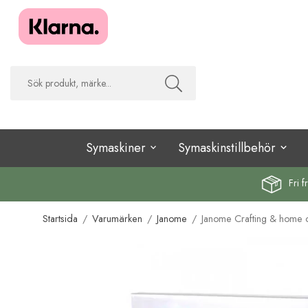
Symaskiner
Symaskinstillbehör
Fri f
Startsida
/
Varumärken
/
Janome
/
Janome Crafting & home d