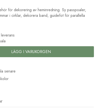
llbehör för dekorering av heminredning. Sy passpoaler,
mmar i cirklar, dekorera band, guidefot för parallella
 leverans
sala
LÄGG I VARUKORGEN
la senare
kolor
er