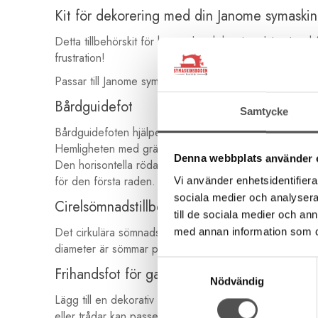
Kit för dekorering med din Janome symaskin
Detta tillbehörskit för hantverk och heminredning innehå
frustration!
Passar till Janome symaskiner Grupp 1 med 9 mm stygnb
Bårdguidefot
Samtycke
Bårdguidefoten hjälper dig att enkelt matcha dina tidig
Hemligheten med gränsstyrfoten ligger i de röda styrmark
Denna webbplats använder 
Den horisontella röda linjen matchar nållinjen så att d
för den första raden.
Vi använder enhetsidentifierar
sociala medier och analysera 
Cirelsömnadstillbehör
till de sociala medier och a
Det cirkulära sömnadstillbehöret är det idealiska tillbeh
med annan information som du 
diameter är sömmar perfekt med detta populära tillbehör
Samtyckesval
Frihandsfot för garn och snören
Nödvändig
Lägg till en dekorativ touch till dina quiltnings- och 
eller trådar kan passera under pressarfoten. Två olika fö