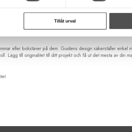
ra vill göra din egen, är passpoal idealisk för jobbet. Passpoalf
Tillåt urval
ör egen passpoal. Den kan även användas för att fästa färdiga p
 sömmar eller bokstäver på dem. Guidens design säkerställer enkel
l. Lägg till originalitet till ditt projekt och få ut det mesta av din
itet.