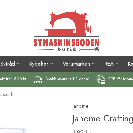
Sytråd
Sybehör
Varumärken
REA
K
rakt
från 600 kr
Snabb leverans 1-3 dagar
B2B för föret
ecor kit
Janome
Janome Craftin
1 824 kr