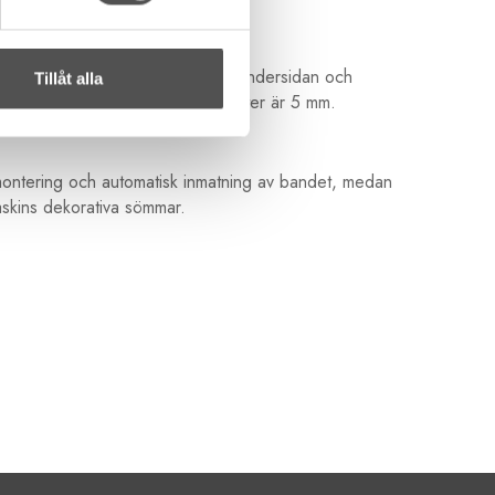
oten är designad med två spår på undersidan och
Tillåt alla
asspoaler rör. Maximal snoddiameter är 5 mm.
 montering och automatisk inmatning av bandet, medan
 maskins dekorativa sömmar.