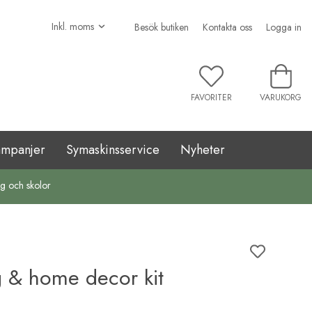
Besök butiken
Kontakta oss
Logga in
FAVORITER
VARUKORG
ampanjer
Symaskinsservice
Nyheter
ag och skolor
g & home decor kit