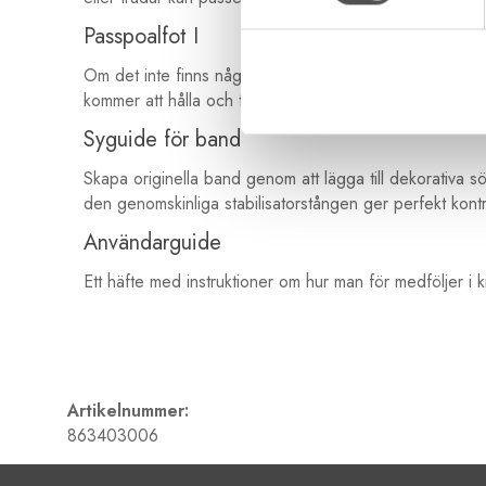
Passpoalfot I
Om det inte finns någon färdig passpoal eller om du ba
kommer att hålla och täcka snodden med tyg när man g
Syguide för band
Skapa originella band genom att lägga till dekorativa
den genomskinliga stabilisatorstången ger perfekt kontrol
Användarguide
Ett häfte med instruktioner om hur man för medföljer i k
Artikelnummer:
863403006