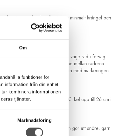
projekt att se professionella ut med minimalt krångel och
Om
rallellt. Du behöver inte markera varje rad i förväg!
erade för att tillåta perfekt avstånd mellan raderna.
er mitten av designen för att passa in med markeringen
andahålla funktioner för
n information från din enhet
 tur kombinera informationen
mar eller till och med bokstäver. Cirkel upp till 26 cm i
deras tjänster.
Marknadsföring
sfötter med tillägg av små spår som gör att snöre, garn