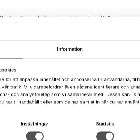
ller flera fötter och tillbehör som hjälper dig att få dina hantverks
redd. Se flik för kompatibla modeller.
Information
are sydda sömmar med de röda linjerna på foten för att sy snyggt pa
eringarna. De två uppsättningarna av vertikala röda linjer är kalibr
cookies
u kan linea upp början av varje rad. Den lilla röda markeringen ang
e för att anpassa innehållet och annonserna till användarna, tillh
vår trafik. Vi vidarebefordrar även sådana identifierare och anna
nnons- och analysföretag som vi samarbetar med. Dessa kan i sin
öret för att sy cirklar med antingen raksöm, sicksack, dekorativa söm
har tillhandahållit eller som de har samlat in när du har använt 
 så viktigt för hantverk och dekorativt arbete.
Inställningar
Statistik
heminredningsprojekt med denna fot. Den fungerar som andra frihand
tter ingår för att matcha ditt materials tjocklek.