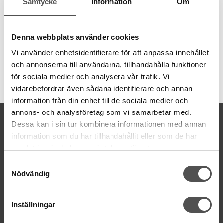
Samtycke
Information
Om
Obs! Denna pressarfot är för modeller med 7 mm stygnbredd!
För maskingrupp 2, 3
Kontrollera din maskingrupp>>
Denna webbplats använder cookies
Vi använder enhetsidentifierare för att anpassa innehållet
och annonserna till användarna, tillhandahålla funktioner
för sociala medier och analysera vår trafik. Vi
Artikelnummer:
vidarebefordrar även sådana identifierare och annan
200434003
information från din enhet till de sociala medier och
annons- och analysföretag som vi samarbetar med.
KONTAKTA OSS
Dessa kan i sin tur kombinera informationen med annan
kontakt@symaskinsboden.se
information som du har tillhandahållit eller som de har
Mailsvar inom 24 timmar
samlat in när du har använt deras tjänster.
Tel. 018-150525
Samtyckesval
Nödvändig
BESÖK OSS
Kungsgatan 70E, 753 41 Uppsala
Inställningar
ÖPPETTIDER