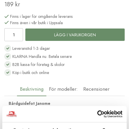
189 kr
Finns i lager för omgående leverans
Finns även i vår butik i Uppsala
LÄGG I VARUKORGEN
Leveranstid 1-3 dagar
KLARNA Handla nu. Betala senare
B2B kassa för företag & skolor
Köp i butik och online
Beskrivning
För modeller:
Recensioner
Bårdguidefot Janome
Bårdguidefoten använder du till att sy parallella sömmar intill
varandra. De röda guidelinjerna på pressarfotens vingar
underlättar att sy rakt i förhållande till sömmen intill.