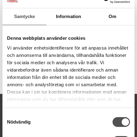
Stygnplåt Husqvarna Viking Opal m. fl.
Samtycke
Information
Om
Standard stygnplåt för Svenskutvecklade modellerna Opal /
Sapphire / Brilliance / Topaz / Diamond / Ruby
Denna stygnplåt är uppdaterad med två gängade hål för att
Denna webbplats använder cookies
fästa Quilt Binder / Quilt Bandkantare i.
Vi använder enhetsidentifierare för att anpassa innehållet
och annonserna till användarna, tillhandahålla funktioner
för sociala medier och analysera vår trafik. Vi
vidarebefordrar även sådana identifierare och annan
information från din enhet till de sociala medier och
Artikelnummer:
annons- och analysföretag som vi samarbetar med.
412964206
Dessa kan i sin tur kombinera informationen med annan
information som du har tillhandahållit eller som de har
KONTAKTA OSS
samlat in när du har använt deras tjänster.
kontakt@symaskinsboden.se
Samtyckesval
Mailsvar inom 24 timmar
Nödvändig
Tel. 018-150525