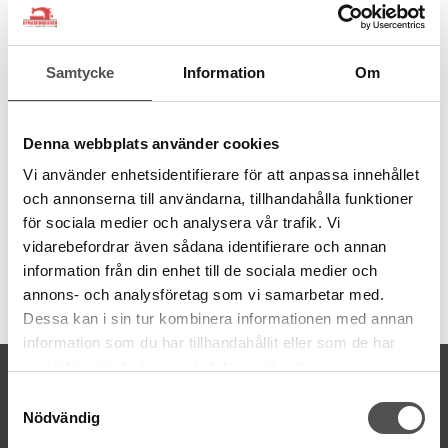
Syr fast 5-30 mm resårer enkelt på din overlockmaskin Amber
S100. Hur mycket sträckning av resåren du vill ha bestäms av
justerskruven på pressarfoten. När du sytt fast resåren så viker
Samtycke
Information
Om
du in resåren i tyget så att den inte syns. Sy sedan fast med en
raksöm i nederkant samtidigt som du sträcker ut resåren så tyget
blir slätt. Du kan om du vill sy en eller ett par raksömmar till
Denna webbplats använder cookies
högre upp på kanalen.
Smidigt sätt att sy fast resår utan att sy en kanal först. Instruktion
Vi använder enhetsidentifierare för att anpassa innehållet
medföljer.
och annonserna till användarna, tillhandahålla funktioner
för sociala medier och analysera vår trafik. Vi
vidarebefordrar även sådana identifierare och annan
information från din enhet till de sociala medier och
annons- och analysföretag som vi samarbetar med.
Artikelnummer:
413306045
Dessa kan i sin tur kombinera informationen med annan
information som du har tillhandahållit eller som de har
samlat in när du har använt deras tjänster.
KONTAKTA OSS
Samtyckesval
kontakt@symaskinsboden.se
Nödvändig
Mailsvar inom 24 timmar