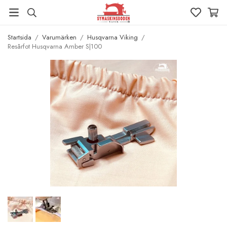
Startsida
/
Varumärken
/
Husqvarna Viking
/
Resårfot Husqvarna Amber S|100