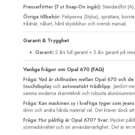
Pressarfötter (7 st Snap-On ingår):
Standardfot (A),
Övriga tillbehör:
Pekpenna (Stylus), sprättare, borste, s
trådnät, nålset, hård skyddshuv och svensk manual.
Garanti & Trygghet
Garanti:
2 års full garanti + 3 års garanti på res
Vanliga frågor om Opal 670 (FAQ)
Fråga: Vad är skillnaden mellan Opal 670 och de
touchdisplay
och
automatiskt trådklipp
. Jämfört m
samma moderna skärmteknik och robusta aluminiumsto
Fråga: Kan maskinen sy i kraftiga tyger som jeans
skinn och andra hårda material väl. Det kräver dock a
Fråga: Hur pålitlig är Opal 670?
Svar:
Mycket pålitl
sömnadskvalitet och sin användarvänlighet. Det är en m