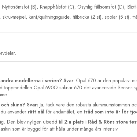
 Nyttosömsfot (B), Knapphålsfot (C), Osynlig fållsömsfot (D), Blixtl
kruvmejsel, kant/quiltningsguide, filtbricka (2 st), spolar (5 st), trå
ervdelar.
 andra modellerna i serien?
Svar:
Opal 670 är den populära me
ed toppmodellen Opal 690Q saknar 670 det avancerade Sensor-syst
mme.
 och skinn?
Svar:
Ja, tack vare den robusta aluminiumstommen och
tt du använder
rätt nål
för ändamålet, en
tråd som inte är för tjo
ig. Den blev nyligen utsedd till
2:a plats i Råd & Röns stora te
askin som är byggd för att hålla under många års intensiv