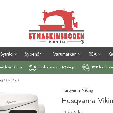
Sytråd
Sybehör
Varumärken
REA
K
rakt
från 600 kr
Snabb leverans 1-3 dagar
B2B för föret
ing Opal 670
Husqvarna Viking
Husqvarna Viki
11 995 kr