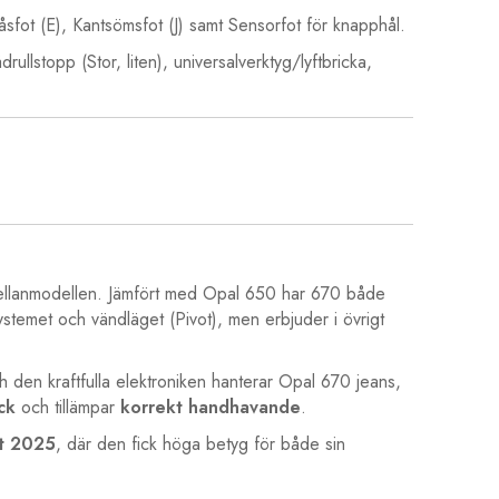
åsfot (E), Kantsömsfot (J) samt Sensorfot för knapphål.
drullstopp (Stor, liten), universalverktyg/lyftbricka,
llanmodellen. Jämfört med Opal 650 har 670 både
emet och vändläget (Pivot), men erbjuder i övrigt
 den kraftfulla elektroniken hanterar Opal 670 jeans,
ck
och tillämpar
korrekt handhavande
.
st 2025
, där den fick höga betyg för både sin