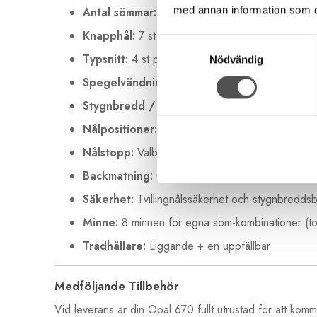
med annan information som du 
Antal sömmar:
200 st (Nytto-, dekor-, och quil
Knapphål:
7 st olika automatiska stilar
Samtyckesval
Typsnitt:
4 st programmerbara alfabet
Nödvändig
Spegelvändning:
Motiv kan spegelvändas både
Stygnbredd / längd:
Max 7 mm / 6 mm
Nålpositioner:
29 lägen för extrem precision
Nålstopp:
Valbart uppe/nere
Backmatning:
Omedelbar och permanent funkti
Säkerhet:
Tvillingnålssäkerhet och stygnbredds
Minne:
8 minnen för egna söm-kombinationer (tot
Trådhållare:
Liggande + en uppfällbar
Medföljande Tillbehör
Vid leverans är din Opal 670 fullt utrustad för att komm