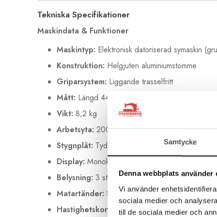
Tekniska Specifikationer
Maskindata & Funktioner
Maskintyp:
Elektronisk datoriserad symaskin (gr
Konstruktion:
Helgjuten aluminiumstomme
Griparsystem:
Liggande trasselfritt
Mått:
Längd 445 mm, Bredd 210 mm, Höjd 29
Vikt:
8,2 kg
Arbetsyta:
200 mm (till höger om nålen)
Samtycke
Stygnplåt:
Tydliga guider upp till 40 mm på båd
Display:
Monokrom touchdisplay (64 x 48 mm) som
Denna webbplats använder 
Belysning:
3 st högeffektiva LED-lampor
Vi använder enhetsidentifierar
Matartänder:
Sänkbara (manuell kontroll)
sociala medier och analysera 
Hastighetskontroll:
Elektronisk i 5 steg
till de sociala medier och a