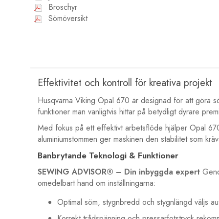
Broschyr
Sömöversikt
Effektivitet och kontroll för kreativa projekt
Husqvarna Viking Opal 670 är designad för att göra 
funktioner man vanligtvis hittar på betydligt dyrare pre
Med fokus på ett effektivt arbetsflöde hjälper Opal 670 
aluminiumstommen ger maskinen den stabilitet som krävs
Banbrytande Teknologi & Funktioner
SEWING ADVISOR® – Din inbyggda expert
Genom
omedelbart hand om inställningarna:
Optimal söm, stygnbredd och stygnlängd väljs aut
Korrekt trådspänning och pressarfotstryck reko