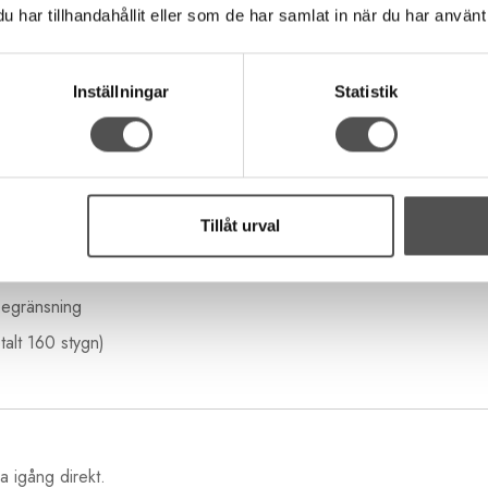
har tillhandahållit eller som de har samlat in när du har använt 
tsömmar)
Inställningar
Statistik
 på längden och bredden
Tillåt urval
on
begränsning
alt 160 stygn)
a igång direkt.