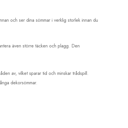
n och ser dina sömmar i verklig storlek innan du
antera även större täcken och plagg. Den
.
en av, vilket sparar tid och minskar trådspill.
r långa dekorsömmar.