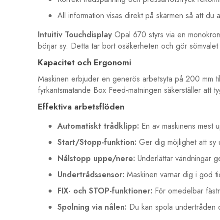
All information visas direkt på skärmen så att du all
Intuitiv Touchdisplay
Opal 670 styrs via en monokrom
börjar sy. Detta tar bort osäkerheten och gör sömvalet
Kapacitet och Ergonomi
Maskinen erbjuder en generös arbetsyta på 200 mm till
fyrkantsmatande Box Feed-matningen säkerställer att tyge
Effektiva arbetsflöden
Automatiskt trådklipp:
En av maskinens mest upp
Start/Stopp-funktion:
Ger dig möjlighet att sy
Nålstopp uppe/nere:
Underlättar vändningar ge
Undertrådssensor:
Maskinen varnar dig i god tid
FIX- och STOP-funktioner:
För omedelbar fästn
Spolning via nålen:
Du kan spola undertråden d