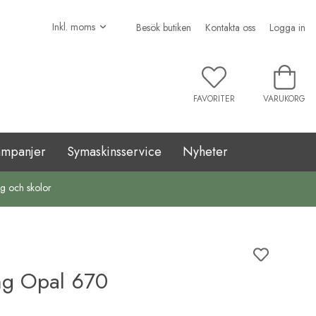
Besök butiken
Kontakta oss
Logga in
FAVORITER
VARUKORG
ampanjer
Symaskinsservice
Nyheter
ag och skolor
ng Opal 670