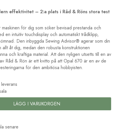
ern effektivitet – 2:a plats i Råd & Röns stora test
 maskinen för dig som söker bevisad prestanda och
d en intuitiv touchdisplay och automatiskt trådklipp,
in sömnad. Den inbyggda Sewing Advisor® agerar som din
in allt åt dig, medan den robusta konstruktionen
nna och kraftiga material. Att den nyligen utsetts till en av
v Råd & Rön är ett kvitto på att Opal 670 är en av de
nvesteringarna för den ambitiösa hobbyisten.
 leverans
sala
LÄGG I VARUKORGEN
la senare