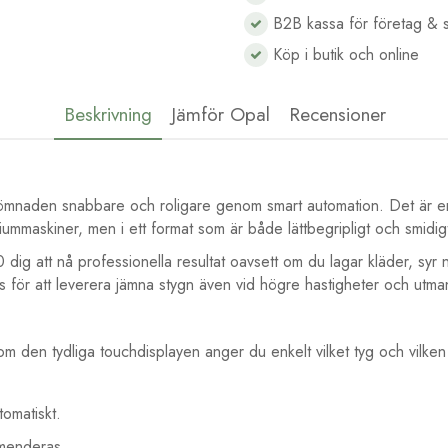
B2B kassa för företag & s
Köp i butik och online
Beskrivning
Jämför Opal
Recensioner
sömnaden snabbare och roligare genom smart automation. Det är e
miummaskiner, men i ett format som är både lättbegripligt och smidig
dig att nå professionella resultat oavsett om du lagar kläder, syr 
 för att leverera jämna stygn även vid högre hastigheter och utma
 den tydliga touchdisplayen anger du enkelt vilket tyg och vilke
omatiskt.
mmenderas.