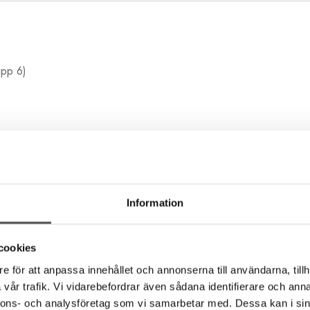
upp 6)
5 mm
Information
a sidor om nålen
 visar sömmar i verklig storlek
cookies
e för att anpassa innehållet och annonserna till användarna, tillh
vår trafik. Vi vidarebefordrar även sådana identifierare och anna
nnons- och analysföretag som vi samarbetar med. Dessa kan i sin