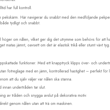
tid har full kontroll.
 pekskärm. Här navigerar du snabbt med den medföljande pekpenna
 både tydligt och snabbt.
 höger om nålen, vilket ger dig det utrymme som behövs för att h
t matas jämnt, oavsett om det är elastisk trikå eller stumt vävt tyg
skattade funktioner. Med ett knapptryck klipps över- och undertråd
 utan fotreglage med en jämn, kontrollerad hastighet – perfekt fö
nom att du själv väljer var nålen ska stanna.
 innan undertråden tar slut.
ing av tråden och snygga avslut på dekorativa motiv.
irekt genom nålen utan att trä om maskinen.