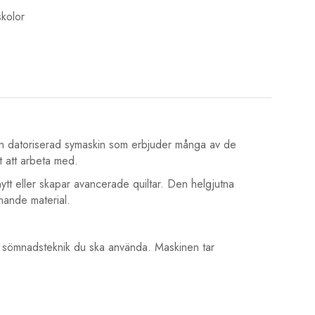
kolor
n datoriserad symaskin som erbjuder många av de
t att arbeta med.
nytt eller skapar avancerade quiltar. Den helgjutna
nande material.
n sömnadsteknik du ska använda. Maskinen tar