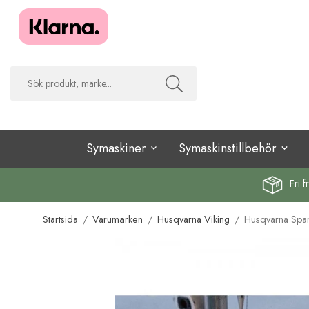
Symaskiner
Symaskinstillbehör
Fri f
Startsida
/
Varumärken
/
Husqvarna Viking
/
Husqvarna Span