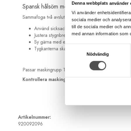
Denna webbplats använder 
Spansk hålsöm med Husqvarna symaskin
Vi använder enhetsidentifierar
Sammafoga två avslutade tygkanter med en söm och ha 
sociala medier och analysera 
till de sociala medier och a
Använd sicksack eller trestegs sicksack
med annan information som du 
Justera stygnbredd så att nålen når tygkanterna
Sy gärna med en broderitråd för finare effekt
Samtyckesval
Tygkanterna skall vara invikta. Ej råkanter
Nödvändig
Passar maskingrupp 1-4
Kontrollera maskingrupp>>
Artikelnummer:
920092096