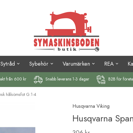
Sytråd
Sybehör
Varumärken
REA
K
rakt
från 600 kr
Snabb leverans 1-3 dagar
B2B för föret
sk hålsömsfot G:1-4
Husqvarna Viking
Husqvarna Span
306 kr