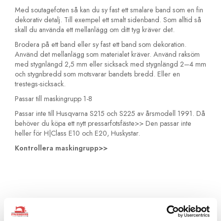
Med soutagefoten så kan du sy fast ett smalare band som en fin
dekorativ detalj. Till exempel ett smalt sidenband. Som alltid så
skall du använda ett mellanlägg om ditt tyg kräver det.
Brodera på ett band eller sy fast ett band som dekoration.
Använd det mellanlägg som materialet kräver. Använd raksöm
med stygnlängd 2,5 mm eller sicksack med stygnlängd 2–4 mm
och stygnbredd som motsvarar bandets bredd. Eller en
trestegs-sicksack.
Passar till maskingrupp 1-8
Passar inte till Husqvarna S215 och S225 av årsmodell 1991. Då
behöver du köpa ett nytt
pressarfotsfäste>>
Den passar inte
heller för H|Class E10 och E20, Huskystar.
Kontrollera maskingrupp>>
Artikelnummer:
412989845