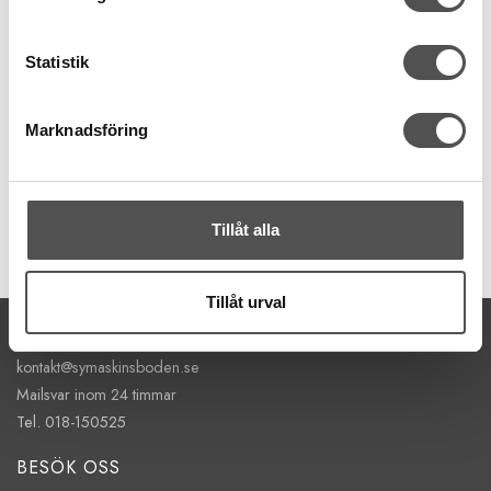
Husqvarna Viking
Husqvarna tråd och bandledare
Statistik
Stryrning av snoddar
Smala band, bårder
Maskingrupp 1-9
Marknadsföring
159 kr
KÖP
Tillåt alla
Finns i lager
Tillåt urval
KONTAKTA OSS
kontakt@symaskinsboden.se
Mailsvar inom 24 timmar
Tel. 018-150525
BESÖK OSS