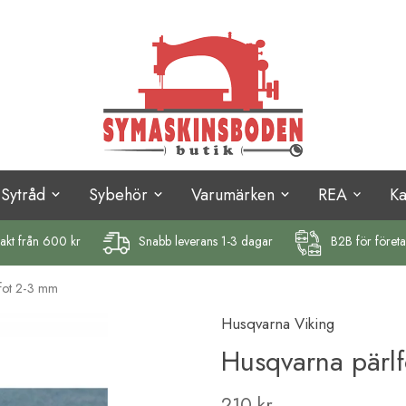
Sytråd
Sybehör
Varumärken
REA
K
rakt
från 600 kr
Snabb leverans 1-3 dagar
B2B för föret
fot 2-3 mm
Husqvarna Viking
Husqvarna pärl
210 kr