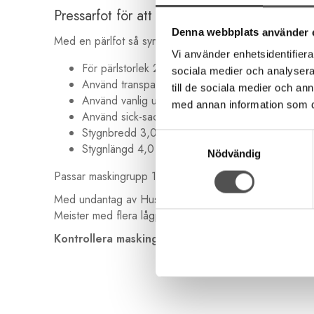
Pressarfot för att sy fast pärlband
Denna webbplats använder 
Med en pärlfot så syr du fast pärlband med din symaski
Vi använder enhetsidentifierar
För pärlstorlek 2-3 mm
sociala medier och analysera 
Använd transparent övertråd
till de sociala medier och a
Använd vanlig undertråd
med annan information som du 
Använd sick-sack söm
Stygnbredd 3,0
Samtyckesval
Stygnlängd 4,0
Nödvändig
Passar maskingrupp 1-8
Med undantag av Husqvarna S215 och S225 av årsmode
Meister med flera lågprismodeller.
Kontrollera maskingrupp>>