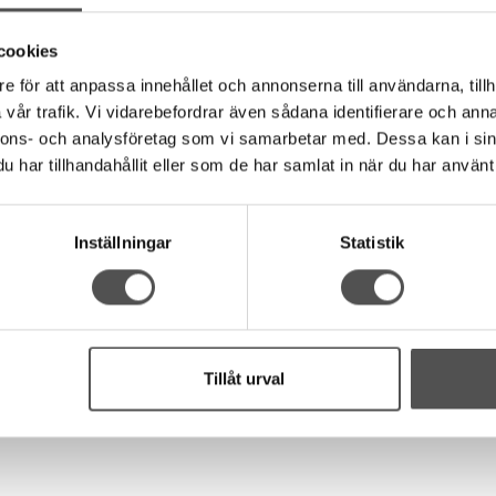
cookies
n. Undersidan av pressarfoten har en kanal där pärlbandet löper fr
e för att anpassa innehållet och annonserna till användarna, tillh
vår trafik. Vi vidarebefordrar även sådana identifierare och anna
nnons- och analysföretag som vi samarbetar med. Dessa kan i sin
har tillhandahållit eller som de har samlat in när du har använt 
Inställningar
Statistik
ll 1991. Då behöver du köpa ett nytt
pressarfotsfäste>>
Den pas
Tillåt urval