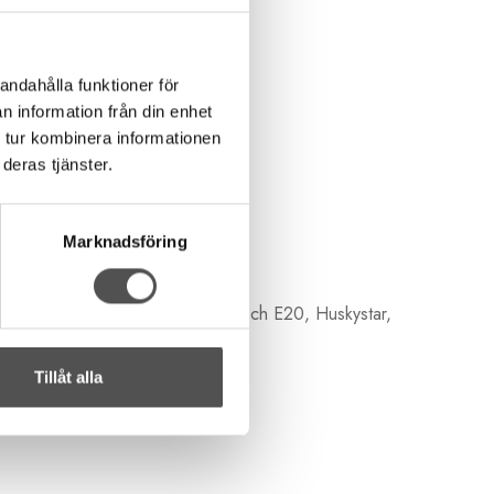
itt.
andahålla funktioner för
n information från din enhet
 tur kombinera informationen
deras tjänster.
Marknadsföring
sar inte heller för H|Class E10 och E20, Huskystar,
Tillåt alla