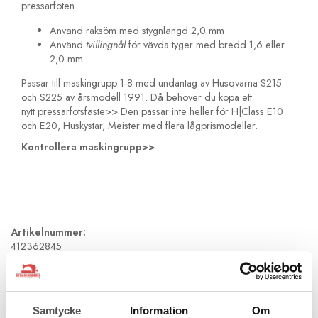
pressarfoten.
Använd raksöm med stygnlängd 2,0 mm
Använd
tvillingnål
för vävda tyger med bredd 1,6 eller
2,0 mm
Passar till maskingrupp 1-8 med undantag av Husqvarna S215
och S225 av årsmodell 1991. Då behöver du köpa ett
nytt
pressarfotsfäste>>
Den passar inte heller för H|Class E10
och E20, Huskystar, Meister med flera lågprismodeller.
Kontrollera maskingrupp>>
Artikelnummer:
412362845
Rekommenderade tillbehör till denna produkt
Samtycke
Information
Om