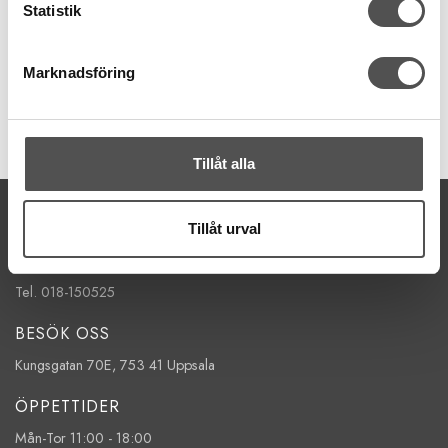
Svetsade nålar
Statistik
4,0 mm nm 80
36 kr
Marknadsföring
KÖP
Finns i lager
Tillåt alla
KONTAKTA OSS
Tillåt urval
kontakt@symaskinsboden.se
Mailsvar inom 24 timmar
Tel. 018-150525
BESÖK OSS
Kungsgatan 70E, 753 41 Uppsala
ÖPPETTIDER
Mån-Tor 11:00 - 18:00