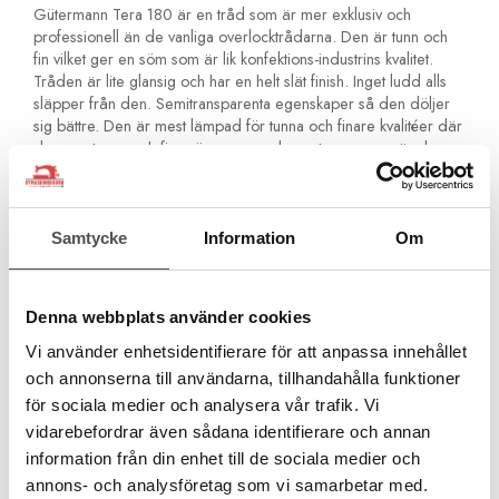
Gütermann Tera 180 är en tråd som är mer exklusiv och
professionell än de vanliga overlocktrådarna. Den är tunn och
fin vilket ger en söm som är lik konfektions-industrins kvalitet.
Tråden är lite glansig och har en helt slät finish. Inget ludd alls
släpper från den. Semitransparenta egenskaper så den döljer
sig bättre. Den är mest lämpad för tunna och finare kvalitéer där
den ger tunna och fina sömmar som knappt syns, ens när du
pressat tyget. Tunna tyger mår bäst av tunn tråd för att tyget inte
skall rynka sig.
Du använder den också i din Covermaskin då du syr i tunna
Samtycke
Information
Om
material.
Tera 180 är Oeko-Tex märkt så den innehåller inte
ohälsosamma ämnen!
Denna webbplats använder cookies
OBS! Färgåtergivingen skiljer sig mellan olika skärmar.
Vi använder enhetsidentifierare för att anpassa innehållet
och annonserna till användarna, tillhandahålla funktioner
för sociala medier och analysera vår trafik. Vi
Semitransparent, optimal färganpassning
Industrikvalitet
vidarebefordrar även sådana identifierare och annan
2000 meter
information från din enhet till de sociala medier och
Grovlek 180
annons- och analysföretag som vi samarbetar med.
För overlocking