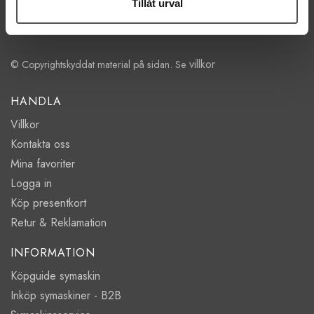
Tillåt urval
Fre 11:00 - 17:00
Lörd Stängt Juli-Aug
villkor
© Copyrightskyddat material på sidan. Se
HANDLA
Villkor
Kontakta oss
Mina favoriter
Logga in
Köp presentkort
Retur & Reklamation
INFORMATION
Köpguide symaskin
Inköp symaskiner - B2B