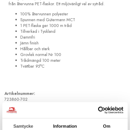
från återvunna PET-flaskor. Ett miljövänligt val av sytråd.
100% återvunnen polyester
Spunnen med Gütermann MCT
1 PET-flaska ger 1000 m tråd
Tillverkad i Tyskland
Dammfri
Jämn finish
Hållbar och stark
Grovlek normal Nr 100
Trådmängd 100 meter
Tvättbar
95
°C
Artikelnummer:
723860-702
Andra köpte även
Samtycke
Information
Om