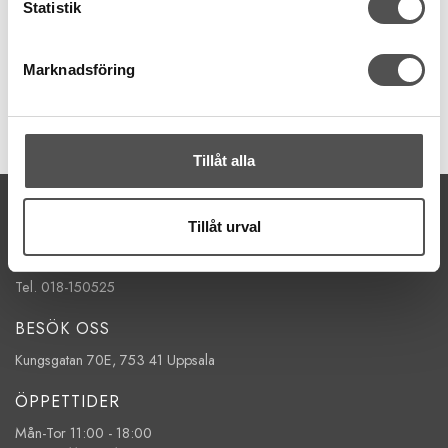
Statistik
100m
32 kr
Marknadsföring
KÖP
Finns i lager
Tillåt alla
KONTAKTA OSS
Tillåt urval
kontakt@symaskinsboden.se
Mailsvar inom 24 timmar
Tel. 018-150525
BESÖK OSS
Kungsgatan 70E, 753 41 Uppsala
ÖPPETTIDER
Mån-Tor 11:00 - 18:00