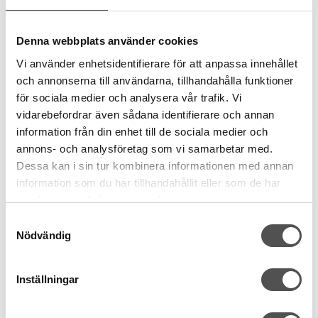
Denna webbplats använder cookies
Vi använder enhetsidentifierare för att anpassa innehållet
och annonserna till användarna, tillhandahålla funktioner
för sociala medier och analysera vår trafik. Vi
vidarebefordrar även sådana identifierare och annan
information från din enhet till de sociala medier och
annons- och analysföretag som vi samarbetar med.
Dessa kan i sin tur kombinera informationen med annan
information som du har tillhandahållit eller som de har
samlat in när du har använt deras tjänster.
Samtyckesval
Nödvändig
Gütermann
Inställningar
Gütermann rPET sytråd 800 vit
Grovlek Nr 100
Återvunnet material