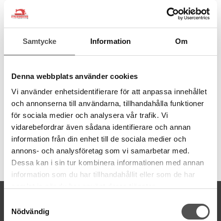
från återvunna PET-flaskor. Ett miljövänligt val av sytråd.
100% återvunnen polyester
Spunnen med Gütermann MCT
Samtycke
Information
Om
1 PET-flaska ger 1000 m tråd
Tillverkad i Tyskland
Dammfri
Jämn finish
Denna webbplats använder cookies
Hållbar och stark
Vi använder enhetsidentifierare för att anpassa innehållet
Grovlek normal Nr 100
Trådmängd 100 meter
och annonserna till användarna, tillhandahålla funktioner
Tvättbar
95
°C
för sociala medier och analysera vår trafik. Vi
vidarebefordrar även sådana identifierare och annan
information från din enhet till de sociala medier och
annons- och analysföretag som vi samarbetar med.
Artikelnummer:
Dessa kan i sin tur kombinera informationen med annan
723860-591
information som du har tillhandahållit eller som de har
samlat in när du har använt deras tjänster.
KONTAKTA OSS
Samtyckesval
Nödvändig
kontakt@symaskinsboden.se