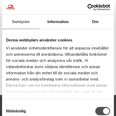
från återvunna PET-flaskor. Ett miljövänligt val av sytråd.
100% återvunnen polyester
Spunnen med Gütermann MCT
Samtycke
Information
Om
1 PET-flaska ger 1000 m tråd
Tillverkad i Tyskland
Dammfri
Jämn finish
Denna webbplats använder cookies
Hållbar och stark
Vi använder enhetsidentifierare för att anpassa innehållet
Grovlek normal Nr 100
Trådmängd 100 meter
och annonserna till användarna, tillhandahålla funktioner
Tvättbar
95
°C
för sociala medier och analysera vår trafik. Vi
vidarebefordrar även sådana identifierare och annan
information från din enhet till de sociala medier och
annons- och analysföretag som vi samarbetar med.
Artikelnummer:
Dessa kan i sin tur kombinera informationen med annan
723860-531
information som du har tillhandahållit eller som de har
samlat in när du har använt deras tjänster.
KONTAKTA OSS
Samtyckesval
Nödvändig
kontakt@symaskinsboden.se