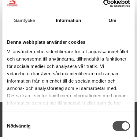
100% återvunnen polyester
Spunnen med Gütermann MCT
1 PET-flaska ger 1000 m tråd
Samtycke
Information
Om
Tillverkad i Tyskland
Dammfri
Jämn finish
Hållbar och stark
Denna webbplats använder cookies
Grovlek normal Nr 100
Vi använder enhetsidentifierare för att anpassa innehållet
Trådmängd 100 meter
Tvättbar
95
°C
och annonserna till användarna, tillhandahålla funktioner
för sociala medier och analysera vår trafik. Vi
vidarebefordrar även sådana identifierare och annan
information från din enhet till de sociala medier och
Artikelnummer:
annons- och analysföretag som vi samarbetar med.
723860-464
Dessa kan i sin tur kombinera informationen med annan
information som du har tillhandahållit eller som de har
samlat in när du har använt deras tjänster.
KONTAKTA OSS
Samtyckesval
kontakt@symaskinsboden.se
Nödvändig
Mailsvar inom 24 timmar
Tel. 018-150525