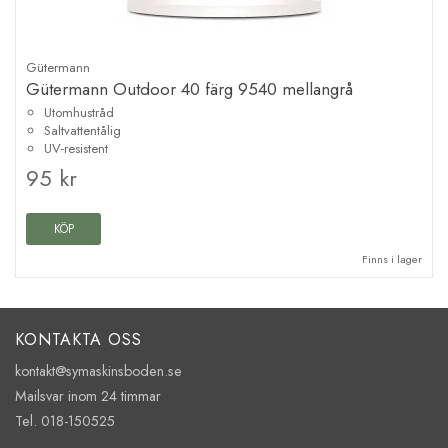
Gütermann
Gütermann Outdoor 40 färg 9540 mellangrå
Utomhustråd
Saltvattentålig
UV-resistent
95 kr
KÖP
Finns i lager
KONTAKTA OSS
kontakt@symaskinsboden.se
Mailsvar inom 24 timmar
Tel. 018-150525