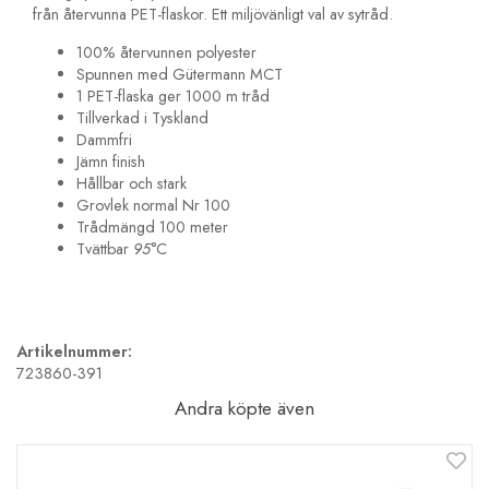
från återvunna PET-flaskor. Ett miljövänligt val av sytråd.
100% återvunnen polyester
Spunnen med Gütermann MCT
1 PET-flaska ger 1000 m tråd
Tillverkad i Tyskland
Dammfri
Jämn finish
Hållbar och stark
Grovlek normal Nr 100
Trådmängd 100 meter
Tvättbar
95
°C
Artikelnummer:
723860-391
Andra köpte även