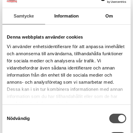
Samtycke
Information
Om
Denna webbplats använder cookies
Cose
Cose Vattentätt jacklås 50cm svart
Vi använder enhetsidentifierare för att anpassa innehållet
Plast
och annonserna till användarna, tillhandahålla funktioner
Delbar
för sociala medier och analysera vår trafik. Vi
Spiral på baksidan
vidarebefordrar även sådana identifierare och annan
81 kr
information från din enhet till de sociala medier och
annons- och analysföretag som vi samarbetar med.
KÖP
Dessa kan i sin tur kombinera informationen med annan
information som du har tillhandahållit eller som de har
Finns i lager
samlat in när du har använt deras tjänster.
Samtyckesval
Nödvändig