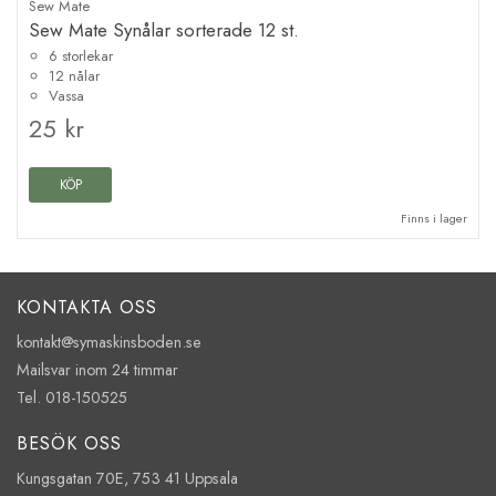
Sew Mate
Sew Mate Synålar sorterade 12 st.
6 storlekar
12 nålar
Vassa
25 kr
KÖP
Finns i lager
KONTAKTA OSS
kontakt@symaskinsboden.se
Mailsvar inom 24 timmar
Tel. 018-150525
BESÖK OSS
Kungsgatan 70E, 753 41 Uppsala