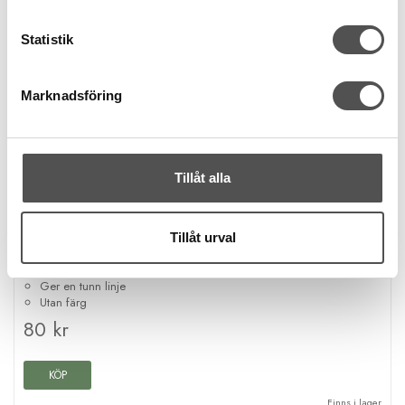
Statistik
Marknadsföring
Tillåt alla
Clover
Tillåt urval
Clover Hera marker
Markering på tyg
Ger en tunn linje
Utan färg
80 kr
KÖP
Finns i lager