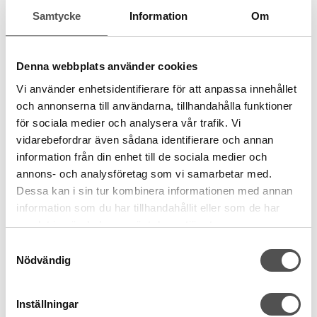
Samtycke
Information
Om
Prym
Prym knappnål utan huvud
Denna webbplats använder cookies
0,6 x 30mm
Rostfritt stål
Vi använder enhetsidentifierare för att anpassa innehållet
Passar all sömnad
och annonserna till användarna, tillhandahålla funktioner
49 kr
för sociala medier och analysera vår trafik. Vi
vidarebefordrar även sådana identifierare och annan
KÖP
information från din enhet till de sociala medier och
annons- och analysföretag som vi samarbetar med.
Finns i lager
Dessa kan i sin tur kombinera informationen med annan
information som du har tillhandahållit eller som de har
samlat in när du har använt deras tjänster.
Samtyckesval
Nödvändig
Inställningar