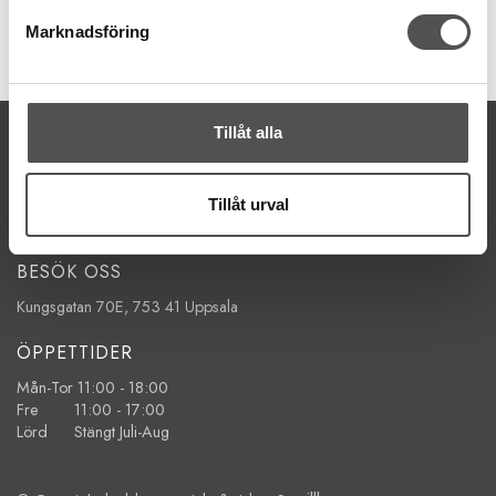
KÖP
Marknadsföring
Finns i lager
Tillåt alla
KONTAKTA OSS
kontakt@symaskinsboden.se
Mailsvar inom 24 timmar
Tillåt urval
Tel. 018-150525
BESÖK OSS
Kungsgatan 70E, 753 41 Uppsala
ÖPPETTIDER
Mån-Tor 11:00 - 18:00
Fre 11:00 - 17:00
Lörd Stängt Juli-Aug