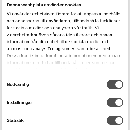
Denna webbplats använder cookies
Vi använder enhetsidentifierare för att anpassa innehållet
och annonserna till användarna, tillhandahålla funktioner
för sociala medier och analysera vår trafik. Vi
vidarebefordrar även sådana identifierare och annan
information från din enhet till de sociala medier och
annons- och analysföretag som vi samarbetar med.
Dessa kan i sin tur kombinera informationen med annan
information som du har tillhandahållit eller som de har
samlat in när du har använt deras tjänster.
Samtyckesval
Nödvändig
Clover
Clover Knappnål blomhuvud röd
20 st
Inställningar
0,55 x 50 mm
Enkel att hålla i
53 kr
Statistik