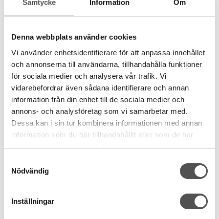
Samtycke
Information
Om
Denna webbplats använder cookies
Vi använder enhetsidentifierare för att anpassa innehållet
och annonserna till användarna, tillhandahålla funktioner
för sociala medier och analysera vår trafik. Vi
vidarebefordrar även sådana identifierare och annan
information från din enhet till de sociala medier och
annons- och analysföretag som vi samarbetar med.
Dessa kan i sin tur kombinera informationen med annan
information som du har tillhandahållit eller som de har
samlat in när du har använt deras tjänster.
Samtyckesval
Nödvändig
Prym
Inställningar
Prym Knappnålar med glashuvud
0,6 x30 mm