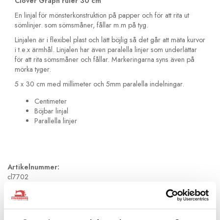
Clover Graph ruler 30 cm
En linjal för mönsterkonstruktion på papper och för att rita ut
sömlinjer. som sömsmåner, fållar m.m på tyg.
Linjalen är i flexibel plast och lätt böjlig så det går att mäta kurvor
i t.e.x ärmhål. Linjalen har även paralella linjer som underlättar
för att rita sömsmåner och fållar. Markeringarna syns även på
mörka tyger.
5 x 30 cm med millimeter och 5mm paralella indelningar.
Centimeter
Böjbar linjal
Parallella linjer
Artikelnummer:
cl7702
Andra köpte även