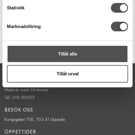
Värmetåligt glashuvud
Statistik
10 g
61 kr
Marknadsföring
KÖP
Finns i lager
Tillåt alla
KONTAKTA OSS
Tillåt urval
kontakt@symaskinsboden.se
Mailsvar inom 24 timmar
Tel. 018-150525
BESÖK OSS
Kungsgatan 70E, 753 41 Uppsala
ÖPPETTIDER