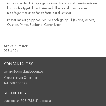
industristandard. Provsy gärna innan för att se att bandbredden
blir bra för tyget du valt. Använd tillbehörsskruvarna som
medföljer maskinen för att fästa bandkantaren.
Passar maskingrupp 9A, 9B, 9D och grupp 11 (Gloria, Aspire,
Ovation, Primo, Euphoria, Cover Stitch)
Artikelnummer:
D13-4-12e
KONTAKTA OSS
kontakt@symaskinsboden.se
Mailsvar inom 24 timmar
Tel. 018-150525
BESÖK OSS
Kungsgatan 70E, 753 41 Uppsala