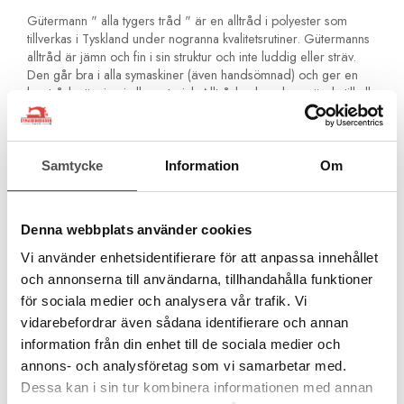
Gütermann " alla tygers tråd " är en alltråd i polyester som
tillverkas i Tyskland under nogranna kvalitetsrutiner. Gütermanns
alltråd är jämn och fin i sin struktur och inte luddig eller sträv.
Den går bra i alla symaskiner (även handsömnad) och ger en
bra trådspänning i alla material. Alltråden kan du använda till alla
tyger. Den är stark och åldersbeständig och blir inte spröd med
åren. Den är även något elastisk för extra hållbarhet.
Är ditt tyg nytt och det är ett tyg som krymper så
Samtycke
Information
Om
rekommenderar vi att du tvättar det innan du syr i det. Tråden
krymper inte!Du kan inte använda polyestertråd ifall du skall
färga om plagget!
Denna webbplats använder cookies
För alla material och sömmar
Vi använder enhetsidentifierare för att anpassa innehållet
För sömnad med symaskin och för handsömnad
Inga olika tjocka partier. Jämn kvalitet för perfekta stygn
och annonserna till användarna, tillhandahålla funktioner
För overlocksömmar och kastsömmar
för sociala medier och analysera vår trafik. Vi
För förstärkta sömmar och fällsömmar
vidarebefordrar även sådana identifierare och annan
För knapphål och knappsömnad
information från din enhet till de sociala medier och
För fina ornamentstygn och dekorsömmar
annons- och analysföretag som vi samarbetar med.
Åldersbeständig och håller med tiden
Rekommenderad nål Universal Nr 70-90
Dessa kan i sin tur kombinera informationen med annan