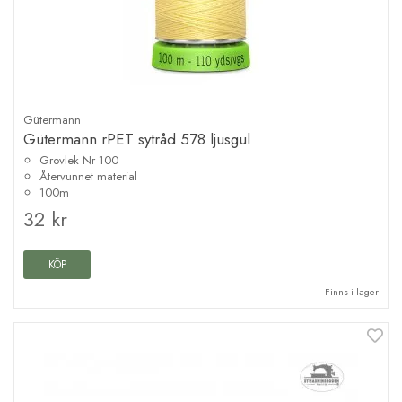
Gütermann
Gütermann rPET sytråd 578 ljusgul
Grovlek Nr 100
Återvunnet material
100m
32 kr
KÖP
Finns i lager