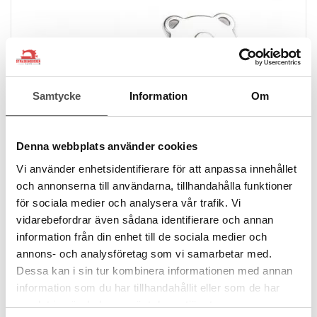
Samtycke
Information
Om
Denna webbplats använder cookies
Vi använder enhetsidentifierare för att anpassa innehållet
och annonserna till användarna, tillhandahålla funktioner
för sociala medier och analysera vår trafik. Vi
vidarebefordrar även sådana identifierare och annan
Magnetlås 18 mm att sy fast, silver
information från din enhet till de sociala medier och
annons- och analysföretag som vi samarbetar med.
18 mm i diameter
5 mm tjock
Dessa kan i sin tur kombinera informationen med annan
Sys fast
information som du har tillhandahållit eller som de har
11 kr
samlat in när du har använt deras tjänster.