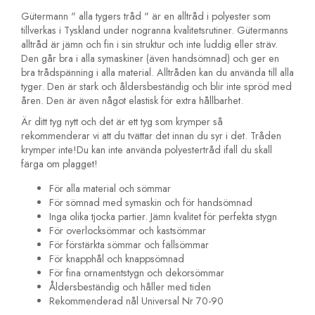
Gütermann " alla tygers tråd " är en alltråd i polyester som
tillverkas i Tyskland under nogranna kvalitetsrutiner. Gütermanns
alltråd är jämn och fin i sin struktur och inte luddig eller sträv.
Den går bra i alla symaskiner (även handsömnad) och ger en
bra trådspänning i alla material. Alltråden kan du använda till alla
tyger. Den är stark och åldersbeständig och blir inte spröd med
åren. Den är även något elastisk för extra hållbarhet.
Är ditt tyg nytt och det är ett tyg som krymper så
rekommenderar vi att du tvättar det innan du syr i det. Tråden
krymper inte!Du kan inte använda polyestertråd ifall du skall
färga om plagget!
För alla material och sömmar
För sömnad med symaskin och för handsömnad
Inga olika tjocka partier. Jämn kvalitet för perfekta stygn
För overlocksömmar och kastsömmar
För förstärkta sömmar och fällsömmar
För knapphål och knappsömnad
För fina ornamentstygn och dekorsömmar
Åldersbeständig och håller med tiden
Rekommenderad nål Universal Nr 70-90