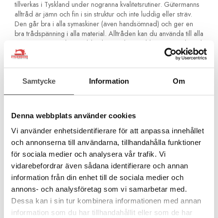
tillverkas i Tyskland under nogranna kvalitetsrutiner. Gütermanns
alltråd är jämn och fin i sin struktur och inte luddig eller sträv.
Den går bra i alla symaskiner (även handsömnad) och ger en
bra trådspänning i alla material. Alltråden kan du använda till alla
tyger. Den är stark och åldersbeständig och blir inte spröd med
åren. Den är även något elastisk för extra hållbarhet.
Är ditt tyg nytt och det är ett tyg som krymper så
rekommenderar vi att du tvättar det innan du syr i det. Tråden
Samtycke
Information
Om
krymper inte!Du kan inte använda polyestertråd ifall du skall
färga om plagget!
För alla material och sömmar
Denna webbplats använder cookies
För sömnad med symaskin och för handsömnad
Vi använder enhetsidentifierare för att anpassa innehållet
Inga olika tjocka partier. Jämn kvalitet för perfekta stygn
För overlocksömmar och kastsömmar
och annonserna till användarna, tillhandahålla funktioner
För förstärkta sömmar och fällsömmar
för sociala medier och analysera vår trafik. Vi
För knapphål och knappsömnad
vidarebefordrar även sådana identifierare och annan
För fina ornamentstygn och dekorsömmar
information från din enhet till de sociala medier och
Åldersbeständig och håller med tiden
annons- och analysföretag som vi samarbetar med.
Rekommenderad nål Universal Nr 70-90
Dessa kan i sin tur kombinera informationen med annan
information som du har tillhandahållit eller som de har