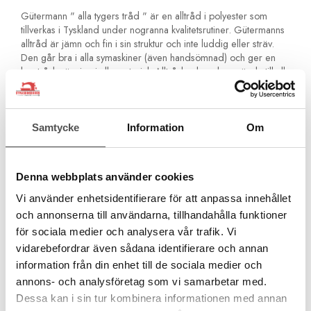
Gütermann " alla tygers tråd " är en alltråd i polyester som
tillverkas i Tyskland under nogranna kvalitetsrutiner. Gütermanns
alltråd är jämn och fin i sin struktur och inte luddig eller sträv.
Den går bra i alla symaskiner (även handsömnad) och ger en
bra trådspänning i alla material. Alltråden kan du använda till alla
tyger. Den är stark och åldersbeständig och blir inte spröd med
åren. Den är även något elastisk för extra hållbarhet.
Är ditt tyg nytt och det är ett tyg som krymper så
Samtycke
Information
Om
rekommenderar vi att du tvättar det innan du syr i det. Tråden
krymper inte!Du kan inte använda polyestertråd ifall du skall
färga om plagget!
Denna webbplats använder cookies
För alla material och sömmar
Vi använder enhetsidentifierare för att anpassa innehållet
För sömnad med symaskin och för handsömnad
Inga olika tjocka partier. Jämn kvalitet för perfekta stygn
och annonserna till användarna, tillhandahålla funktioner
För overlocksömmar och kastsömmar
för sociala medier och analysera vår trafik. Vi
För förstärkta sömmar och fällsömmar
vidarebefordrar även sådana identifierare och annan
För knapphål och knappsömnad
information från din enhet till de sociala medier och
För fina ornamentstygn och dekorsömmar
annons- och analysföretag som vi samarbetar med.
Åldersbeständig och håller med tiden
Rekommenderad nål Universal Nr 70-90
Dessa kan i sin tur kombinera informationen med annan