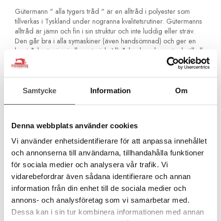
Gütermann " alla tygers tråd " är en alltråd i polyester som
tillverkas i Tyskland under nogranna kvalitetsrutiner. Gütermanns
alltråd är jämn och fin i sin struktur och inte luddig eller sträv.
Den går bra i alla symaskiner (även handsömnad) och ger en
bra trådspänning i alla material. Alltråden kan du använda till alla
tyger. Den är stark och åldersbeständig och blir inte spröd med
åren. Den är även något elastisk för extra hållbarhet.
Är ditt tyg nytt och det är ett tyg som krymper så
Samtycke
Information
Om
rekommenderar vi att du tvättar det innan du syr i det. Tråden
krymper inte!Du kan inte använda polyestertråd ifall du skall
färga om plagget!
Denna webbplats använder cookies
För alla material och sömmar
Vi använder enhetsidentifierare för att anpassa innehållet
För sömnad med symaskin och för handsömnad
Inga olika tjocka partier. Jämn kvalitet för perfekta stygn
och annonserna till användarna, tillhandahålla funktioner
För overlocksömmar och kastsömmar
för sociala medier och analysera vår trafik. Vi
För förstärkta sömmar och fällsömmar
vidarebefordrar även sådana identifierare och annan
För knapphål och knappsömnad
information från din enhet till de sociala medier och
För fina ornamentstygn och dekorsömmar
annons- och analysföretag som vi samarbetar med.
Åldersbeständig och håller med tiden
Rekommenderad nål Universal Nr 70-90
Dessa kan i sin tur kombinera informationen med annan