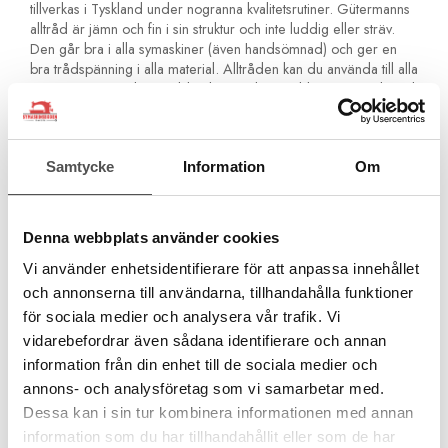
tillverkas i Tyskland under nogranna kvalitetsrutiner. Gütermanns
alltråd är jämn och fin i sin struktur och inte luddig eller sträv.
Den går bra i alla symaskiner (även handsömnad) och ger en
bra trådspänning i alla material. Alltråden kan du använda till alla
tyger. Den är stark och åldersbeständig och blir inte spröd med
åren. Den är även något elastisk för extra hållbarhet.
Är ditt tyg nytt och det är ett tyg som krymper så
rekommenderar vi att du tvättar det innan du syr i det. Tråden
Samtycke
Information
Om
krymper inte!Du kan inte använda polyestertråd ifall du skall
färga om plagget!
För alla material och sömmar
Denna webbplats använder cookies
För sömnad med symaskin och för handsömnad
Vi använder enhetsidentifierare för att anpassa innehållet
Inga olika tjocka partier. Jämn kvalitet för perfekta stygn
För overlocksömmar och kastsömmar
och annonserna till användarna, tillhandahålla funktioner
För förstärkta sömmar och fällsömmar
för sociala medier och analysera vår trafik. Vi
För knapphål och knappsömnad
vidarebefordrar även sådana identifierare och annan
För fina ornamentstygn och dekorsömmar
information från din enhet till de sociala medier och
Åldersbeständig och håller med tiden
annons- och analysföretag som vi samarbetar med.
Rekommenderad nål Universal Nr 70-90
Dessa kan i sin tur kombinera informationen med annan
information som du har tillhandahållit eller som de har