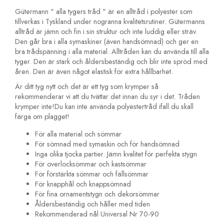
Gütermann " alla tygers tråd " är en alltråd i polyester som
tillverkas i Tyskland under nogranna kvalitetsrutiner. Gütermanns
alltråd är jämn och fin i sin struktur och inte luddig eller sträv.
Den går bra i alla symaskiner (även handsömnad) och ger en
bra trådspänning i alla material. Alltråden kan du använda till alla
tyger. Den är stark och åldersbeständig och blir inte spröd med
åren. Den är även något elastisk för extra hållbarhet.
Är ditt tyg nytt och det är ett tyg som krymper så
rekommenderar vi att du tvättar det innan du syr i det. Tråden
krymper inte!Du kan inte använda polyestertråd ifall du skall
färga om plagget!
För alla material och sömmar
För sömnad med symaskin och för handsömnad
Inga olika tjocka partier. Jämn kvalitet för perfekta stygn
För overlocksömmar och kastsömmar
För förstärkta sömmar och fällsömmar
För knapphål och knappsömnad
För fina ornamentstygn och dekorsömmar
Åldersbeständig och håller med tiden
Rekommenderad nål Universal Nr 70-90