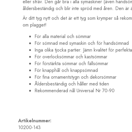
eller sträv. Den går bra i alla symaskiner (även handsöm
åldersbeständig och blir inte spröd med åren. Den är äv
Är ditt tyg nytt och det är ett tyg som krymper så rekom
om plagget!
För alla material och sömmar
För sömnad med symaskin och för handsömnad
Inga olika tjocka partier. Jämn kvalitet för perfekt
För overlocksömmar och kastsömmar
För förstärkta sömmar och fällsömmar
För knapphål och knappsömnad
För fina ornamentstygn och dekorsömmar
Åldersbeständig och håller med tiden
Rekommenderad nål Universal Nr 70-90
Artikelnummer:
10200-143