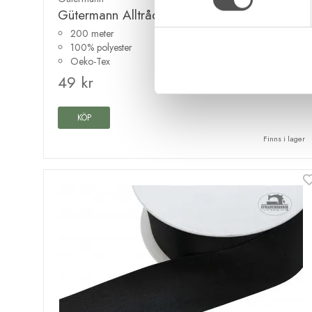
Gütermann Alltråd 200m 903 havsblå
200 meter
100% polyester
Oeko-Tex
49 kr
KÖP
Finns i lager