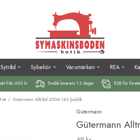
Sytråd
Sybehör
Varumärken
REA
K
rakt
från 600 kr
Snabb leverans 1-3 dagar
B2B för föret
0 m
/
Gütermann Alltråd 200m 143 ljusblå
Gütermann
Gütermann Allt
49 kr