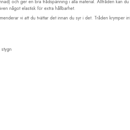
nad) och ger en bra trådspänning i alla material. Alltråden kan du a
en något elastisk för extra hållbarhet.
menderar vi att du tvättar det innan du syr i det. Tråden krymper in
a stygn