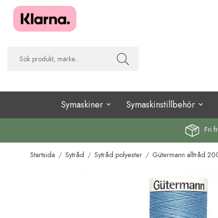
Symaskiner
Symaskinstillbehör
Fri f
Startsida
/
Sytråd
/
Sytråd polyester
/
Gütermann alltråd 20