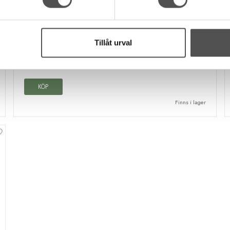
Mellanlägg medium vit
Metervara
Klister på en sida
Tillåt urval
Mjukt
39 kr
/ Meter
KÖP
Finns i lager