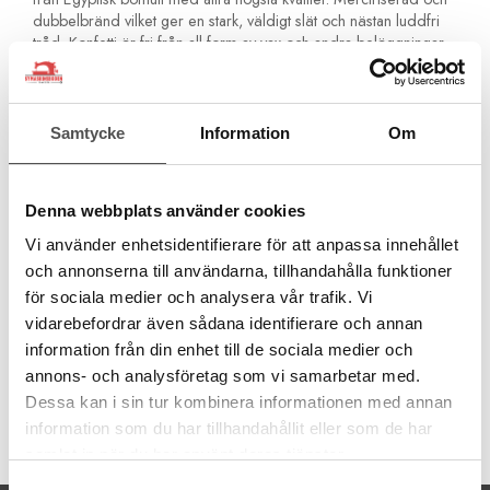
dubbelbränd vilket ger en stark, väldigt slät och nästan luddfri
tråd. Konfetti är fri från all form av vax och andra beläggningar
så den är skonsam mot symaskinen.
Wonderfil Konfett är populär och omtyckt som quilttråd! Passar
även bra som vanlig sytråd.
Samtycke
Information
Om
3-ply (3-trådig)
Grovlek 50wt
Egyptisk långfibrig bomull
Denna webbplats använder cookies
Avbränd två gånger
Nästan luddfri
Vi använder enhetsidentifierare för att anpassa innehållet
Fri från beläggningar
och annonserna till användarna, tillhandahålla funktioner
1000 meter
för sociala medier och analysera vår trafik. Vi
Quilting, frihandsquilting, dekorsömmar, maskinbroderi,
vidarebefordrar även sådana identifierare och annan
trådmålning, overlockmaskin
information från din enhet till de sociala medier och
annons- och analysföretag som vi samarbetar med.
Dessa kan i sin tur kombinera informationen med annan
information som du har tillhandahållit eller som de har
Artikelnummer:
samlat in när du har använt deras tjänster.
KT609
Samtyckesval