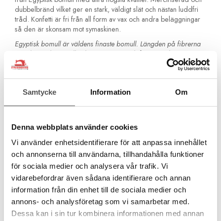
dubbelbränd vilket ger en stark, väldigt slät och nästan luddfri
tråd. Konfetti är fri från all form av vax och andra beläggningar
så den är skonsam mot symaskinen.
Egyptisk bomull är väldens finaste bomull. Längden på fibrerna
gör det möjligt att tillverka en tunnare och finare tråd utan att ge
avkall på styrkan. Egyptisk bomull absorberar vätska bättre och
ger en djupare och klarare färg som också är mer bestående.
Tråden är otroligt mjuk och följsam vilket ger fantastiskt vackra
Samtycke
Information
Om
sömmar.
Wonderfil Konfetti är populär och omtyckt som quilttråd! Passar
även bra som vanlig sytråd.
Denna webbplats använder cookies
3-ply (3-trådig)
Vi använder enhetsidentifierare för att anpassa innehållet
Grovlek 50wt
Egyptisk långfibrig bomull
och annonserna till användarna, tillhandahålla funktioner
Avbränd två gånger
för sociala medier och analysera vår trafik. Vi
Nästan luddfri
vidarebefordrar även sådana identifierare och annan
Fri från beläggningar
information från din enhet till de sociala medier och
1000 meter
annons- och analysföretag som vi samarbetar med.
Quilting, frihandsquilting, dekorsömmar, maskinbroderi,
trådmålning, overlockmaskin
Dessa kan i sin tur kombinera informationen med annan