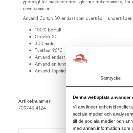
ypperligt för maskinbroderi, glesare dekorsömmar, för
coversömmen.
Använd Cotton 30 endast som övertråd. I undertråden a
100% bomull
Grovlek 30
300 meter
Tvättbar 95°C
Använd endast som övertråd
Använd en tunn undertråd
Använd Topstichnål Nr 90
Samtycke
Denna webbplats använder 
Artikelnummer:
Vi använder enhetsidentifierar
709743-4124
sociala medier och analysera 
till de sociala medier och a
med annan information som du 