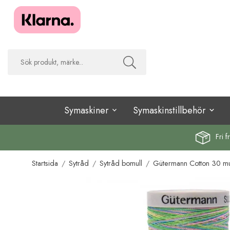
Symaskiner
Symaskinstillbehör
Fri f
Startsida
/
Sytråd
/
Sytråd bomull
/
Gütermann Cotton 30 mul