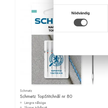
Samtyckesval
Nödvändig
Schmetz
Schmetz TopStitchnål nr 80
Längre nålsöga
Skonar trådbrott