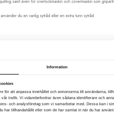
 quilting samt även för overlockmaskin och covermaskin som gripart
nvänder du en vanlig sytråd eller en extra tunn sytråd.
Information
cookies
e för att anpassa innehållet och annonserna till användarna, tillh
vår trafik. Vi vidarebefordrar även sådana identifierare och anna
Rekommenderade tillbehör till denna produkt
nnons- och analysföretag som vi samarbetar med. Dessa kan i sin
har tillhandahållit eller som de har samlat in när du har använt 