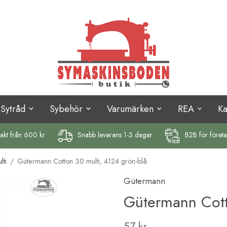
Sytråd
Sybehör
Varumärken
REA
K
rakt
från 600 kr
Snabb leverans 1-3 dagar
B2B för föret
ti
/
Gütermann Cotton 30 multi, 4124 grön-blå
Gütermann
Gütermann Cott
57 kr