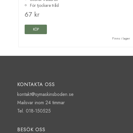
För tjockare tråd
67 kr
KÖP
Finns i lager
KONTAKTA OSS
kontakt@symaskinsboden.se
Mailsvar inom 24 timmar
Tel. 018-150525
BESÖK OSS