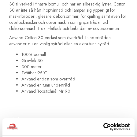
30 tillverkad i finaste bomull och har en silkesaktig lyster. Cotton
30 är inte så hårt ihoptvinnad och lämpar sig ypperligt för
maskinbroderi, glesare dekorsömmar, för quilting samt även för
overlockmaskin och covermaskin som gripartrådar vid
dekorsömnad. T ex. Flatlock och baksidan av coversömmen.
Använd Cotton 30 endast som övertråd. I undertråden
använder du en vanlig sytråd eller en extra tunn sytråd.
100% bomull
Grovlek 30
300 meter
Tvättbar 95°C
Använd endast som övertråd
Använd en tunn undertråd
Använd Topstichnål Nr 90
Artikelnummer:
709743-4120
Rekommenderade tillbehör till denna produkt