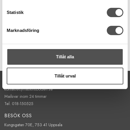
Schmetz
Schmetz TopStitchnål nr 80
Statistik
Längre nålsöga
Skonar trådbrott
För tjockare tråd
Marknadsföring
67 kr
KÖP
Tillåt alla
Finns i lager
Tillåt urval
KONTAKTA OSS
kontakt@symaskinsboden.se
Mailsvar inom 24 timmar
Tel. 018-150525
BESÖK OSS
Kungsgatan 70E, 753 41 Uppsala