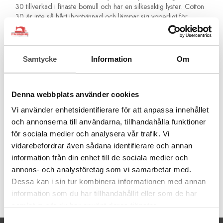
30 tillverkad i finaste bomull och har en silkesaktig lyster. Cotton
30 är inte så hårt ihoptvinnad och lämpar sig ypperligt för
maskinbroderi, glesare dekorsömmar, för quilting samt även för
overlockmaskin och covermaskin som gripartrådar vid
dekorsömnad. T ex. Flatlock och baksidan av coversömmen.
Samtycke
Information
Om
Använd Cotton 30 endast som övertråd. I undertråden
använder du en vanlig sytråd eller en extra tunn sytråd.
100% bomull
Denna webbplats använder cookies
Grovlek 30
300 meter
Vi använder enhetsidentifierare för att anpassa innehållet
Tvättbar 95°C
och annonserna till användarna, tillhandahålla funktioner
Använd endast som övertråd
för sociala medier och analysera vår trafik. Vi
Använd en tunn undertråd
vidarebefordrar även sådana identifierare och annan
Använd Topstichnål Nr 90
information från din enhet till de sociala medier och
annons- och analysföretag som vi samarbetar med.
Dessa kan i sin tur kombinera informationen med annan
information som du har tillhandahållit eller som de har
Artikelnummer:
709743-1238
samlat in när du har använt deras tjänster.
Samtyckesval