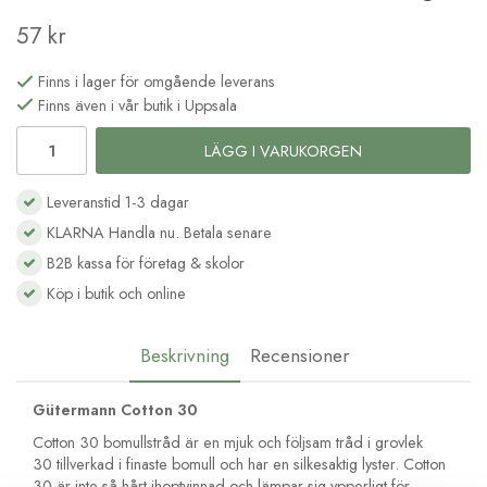
57 kr
Finns i lager för omgående leverans
Finns även i vår butik i Uppsala
LÄGG I VARUKORGEN
Leveranstid 1-3 dagar
KLARNA Handla nu. Betala senare
B2B kassa för företag & skolor
Köp i butik och online
Beskrivning
Recensioner
Gütermann Cotton 30
Cotton 30 bomullstråd är en mjuk och följsam tråd i grovlek
30 tillverkad i finaste bomull och har en silkesaktig lyster. Cotton
30 är inte så hårt ihoptvinnad och lämpar sig ypperligt för