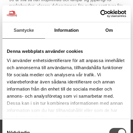
maskinbroderi, glesare dekorsömmar, för quilting samt även för
overlockmaskin och covermaskin som gripartrådar vid
dekorsömnad. T ex. Flatlock och baksidan av coversömmen.
Använd Cotton 30 endast som övertråd. I undertråden
Samtycke
Information
Om
använder du en vanlig sytråd eller en extra tunn sytråd.
100% bomull
Grovlek 30
Denna webbplats använder cookies
300 meter
Tvättbar 95°C
Vi använder enhetsidentifierare för att anpassa innehållet
Använd endast som övertråd
och annonserna till användarna, tillhandahålla funktioner
Använd en tunn undertråd
för sociala medier och analysera vår trafik. Vi
Använd Topstichnål Nr 90
vidarebefordrar även sådana identifierare och annan
information från din enhet till de sociala medier och
annons- och analysföretag som vi samarbetar med.
Dessa kan i sin tur kombinera informationen med annan
Artikelnummer:
information som du har tillhandahållit eller som de har
709743-1149
samlat in när du har använt deras tjänster.
Samtyckesval
KONTAKTA OSS
Nödvändig