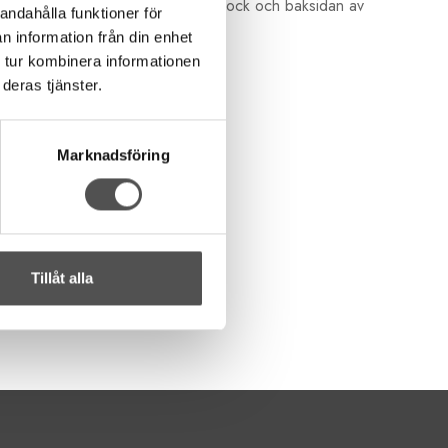
rådar vid dekorsömnad. T ex. Flatlock och baksidan av
andahålla funktioner för
n information från din enhet
 tur kombinera informationen
deras tjänster.
Marknadsföring
Tillåt alla