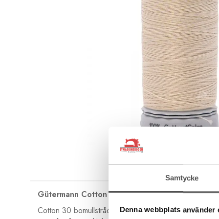
Samtycke
Gütermann Cotton 30
Cotton 30 bomullstråd är en mjuk och följsam tråd i grov
Denna webbplats använder 