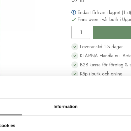
Endast få kvar i lagret (1 st
Finns även i vår butik i Upp
Leveranstid 1-3 dagar
KLARNA Handla nu. Beta
B2B kassa för företag & s
Köp i butik och online
Beskrivning
Recensioner
Information
lek 30 tillverkad i finaste bomull och har en silkesaktig lyster. Cot
cookies