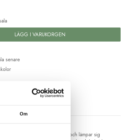
)
sala
LÄGG I VARUKORGEN
la senare
kolor
Om
ton 30 är inte så hårt ihoptvinnad och lämpar sig