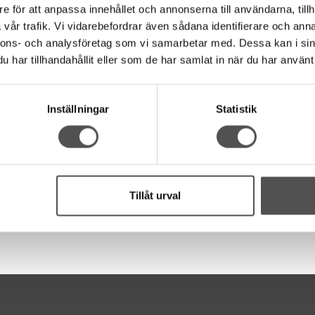
 quilting samt även för overlockmaskin och covermaskin som gripart
e för att anpassa innehållet och annonserna till användarna, tillh
vår trafik. Vi vidarebefordrar även sådana identifierare och anna
nvänder du en vanlig sytråd eller en extra tunn sytråd.
nnons- och analysföretag som vi samarbetar med. Dessa kan i sin
har tillhandahållit eller som de har samlat in när du har använt 
Inställningar
Statistik
Tillåt urval