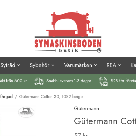
Sytråd
Sybehör
Varumärken
REA
K
rakt
från 600 kr
Snabb leverans 1-3 dagar
B2B för föret
nfärgad
/
Gütermann Cotton 30, 1082 beige
Gütermann
Gütermann Cott
57 kr