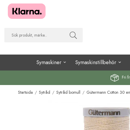
Symaskiner
Symaskinstillbehör
Fri f
Startsida
/
Sytråd
/
Sytråd bomull
/
Gütermann Cotton 30 e