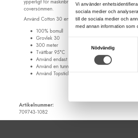
ypperligt för maskinbroderi, glesare dekorsömmar, för
Vi använder enhetsidentifierar
coversömmen.
sociala medier och analysera 
Använd Cotton 30 endast som övertråd. I undertråden a
till de sociala medier och a
med annan information som du 
100% bomull
Grovlek 30
Samtyckesval
300 meter
Nödvändig
Tvättbar 95°C
Använd endast som övertråd
Använd en tunn undertråd
Använd Topstichnål Nr 90
Artikelnummer:
709743-1082