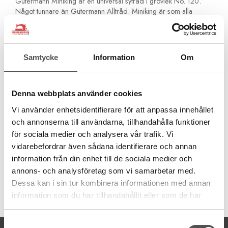
Gütermann Miniking är en universal sytråd i grovlek No. 120.
Något tunnare än Gütermann Alltråd. Miniking är som alla
Gütermanntrådar i högsta kvalitet. Jämn, slät och inte luddig. Kan
användas som overlocktråd i overlockmaskiner, i CoverStitch
maskiner och i vanliga symaskiner.
Samtycke
Information
Om
Micro Core Technology®
Made in Germany
Denna webbplats använder cookies
Universal sytråd för symaskiner, overlock och
covermaskiner
Vi använder enhetsidentifierare för att anpassa innehållet
Grovlek No. 120
och annonserna till användarna, tillhandahålla funktioner
100% polyester
för sociala medier och analysera vår trafik. Vi
1000 m Miniking
Nålrek. Nr 60-80
vidarebefordrar även sådana identifierare och annan
information från din enhet till de sociala medier och
annons- och analysföretag som vi samarbetar med.
Dessa kan i sin tur kombinera informationen med annan
Artikelnummer:
information som du har tillhandahållit eller som de har
715263-382
samlat in när du har använt deras tjänster.
Samtyckesval