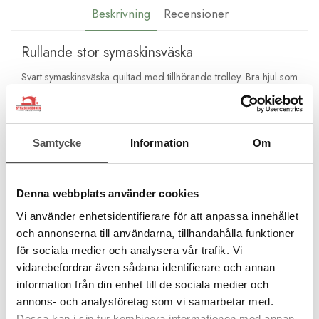
Beskrivning
Recensioner
Rullande stor symaskinsväska
Svart symaskinsväska quiltad med tillhörande trolley. Bra hjul som
är stadiga och lättrullande. Trolleyn är lätt att manövrera.
Teleksopiskt handtag. Väskan kan enkelt tas av från trolleyn
(vagnen) så kan den användas till olika ändamål. T.ex. en annan
väska. Trolleyn kan fällas ihop. Väskans mått är 50 x 38 x 26
Samtycke
Information
Om
cm. Väskan har en stor ytrre ficka samt bärhandtag.
Lättrullad vagn
Bra hjul på vagnen
Denna webbplats använder cookies
Väska enkel att ta bort
Vagnen kan fällas ihop
Vi använder enhetsidentifierare för att anpassa innehållet
Mått väska 50 x 38 x 26 cm
och annonserna till användarna, tillhandahålla funktioner
Väskan har rymlig yttre ficka
för sociala medier och analysera vår trafik. Vi
Bärhandtag på väskan
vidarebefordrar även sådana identifierare och annan
information från din enhet till de sociala medier och
annons- och analysföretag som vi samarbetar med.
Dessa kan i sin tur kombinera informationen med annan