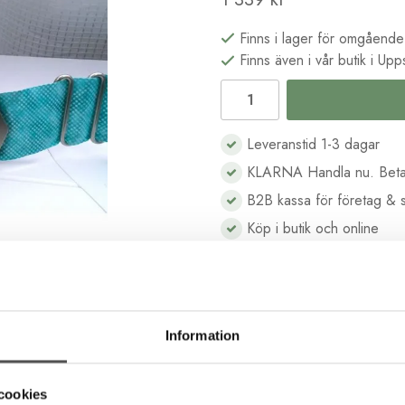
Finns i lager för omgående
Finns även i vår butik i Upp
Leveranstid 1-3 dagar
KLARNA Handla nu. Beta
B2B kassa för företag & s
Köp i butik och online
Beskrivning
Recensioner
Information
l då du skall bandkanta din quilt. Den viker bandet direkt över ka
cookies