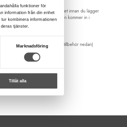
andahålla funktioner för
mm. Sy några stygn det vikta bandet innan du lägger
n information från din enhet
msan så den inte viker sig innan den kommer in i
 tur kombinera informationen
deras tjänster.
ill en sådan (Se rekommenderade tillbehör nedan)
Marknadsföring
Tillåt alla