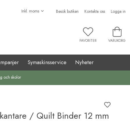
Besök butiken
Kontakta oss
Logga in
FAVORITER
VARUKORG
ampanjer
Symaskinsservice
Nyheter
ag och skolor
dkantare / Quilt Binder 12 mm