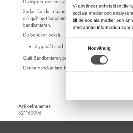
Du klipper remsor av bomullstyg som är 45 mm breda.
Vi använder enhetsidentifierar
Sedan för du in bandet i full bredd i bandkantaren oc
sociala medier och analysera 
din quilt mot bandkantaren. Sedan sköts allt automatisk
till de sociala medier och a
bandkantaren.
med annan information som du 
Du behöver också:
Samtyckesval
Stygnplåt med gängade hål för att fästa bandkan
Nödvändig
Quilt Bandkantaren passar för modeller i maskingrupper
Denna bandkantare fungerar endast för stumma kantband
Artikelnummer:
821163096