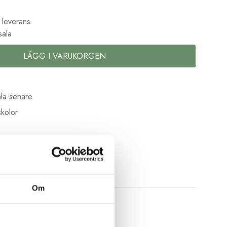
 leverans
sala
LÄGG I VARUKORGEN
la senare
kolor
Om
nten med 12 mm bredd och 4-vik.