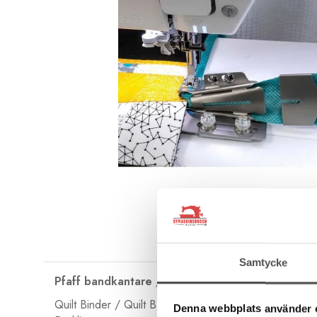
Samtycke
Pfaff bandkantare / Quilt binder
Quilt Binder / Quilt Bandkantare är ett fint hjälpmede
Denna webbplats använder 