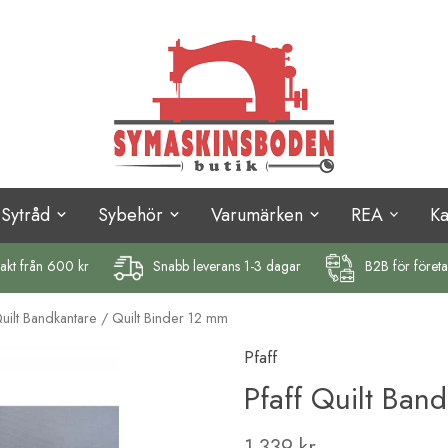
Sytråd
Sybehör
Varumärken
REA
K
rakt
från 600 kr
Snabb leverans 1-3 dagar
B2B för föret
Quilt Bandkantare / Quilt Binder 12 mm
Pfaff
Pfaff Quilt Ban
1 339 kr