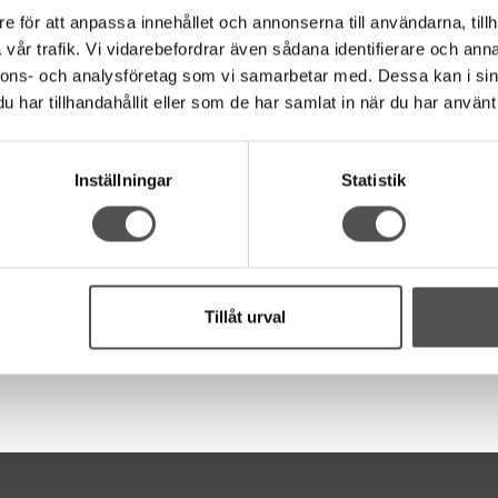
e för att anpassa innehållet och annonserna till användarna, tillh
h hela vägen ut under pressarfoten. Då har bandet vikts och är 12 
vår trafik. Vi vidarebefordrar även sådana identifierare och anna
t. Du håller bara quilten mot bandkantaren och håller koll på tygre
nnons- och analysföretag som vi samarbetar med. Dessa kan i sin
har tillhandahållit eller som de har samlat in när du har använt 
taren i. Senare modeller har det som standard. Annars köper du t
Inställningar
Statistik
na J och L. Se maskingrupprabellen här för att hitta din
modell >>
. Ej för elastiska kantband!
Tillåt urval