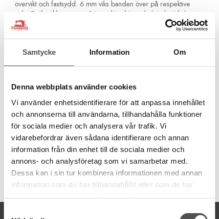
övervikt och fastsydd. 6 mm viks banden över på respektive
sida. Du kan klippa egna 24 mm band i vävda (ej elastiska)
material eller köpa färdiga sendslåband. Obs! Fungerar ej med
elastiska band!
Passar maskingrupp 1-8 med undantag av Husqvarna S215 och
Samtycke
Information
Om
S225 av årsmodell 1991. Då behöver du köpa ett nytt
pressarfotsfäste>>
Den passar inte heller för H|Class E10 och
E20, Huskystar, Meister med flera lågprismodeller.
Denna webbplats använder cookies
Kontrollera maskingrupp>>
Vi använder enhetsidentifierare för att anpassa innehållet
och annonserna till användarna, tillhandahålla funktioner
för sociala medier och analysera vår trafik. Vi
vidarebefordrar även sådana identifierare och annan
information från din enhet till de sociala medier och
annons- och analysföretag som vi samarbetar med.
Dessa kan i sin tur kombinera informationen med annan
Artikelnummer:
information som du har tillhandahållit eller som de har
412989545
samlat in när du har använt deras tjänster.
Samtyckesval
KONTAKTA OSS