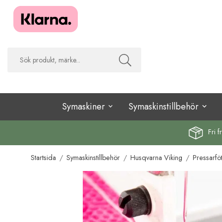
Symaskiner
Symaskinstillbehör
Fri f
Startsida
/
Symaskinstillbehör
/
Husqvarna Viking
/
Pressarföt