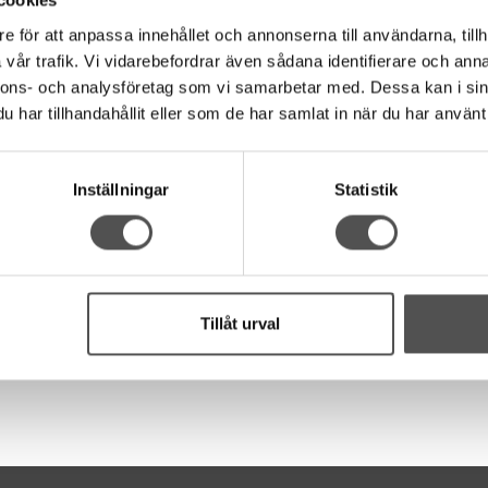
cookies
rna
e för att anpassa innehållet och annonserna till användarna, tillh
vår trafik. Vi vidarebefordrar även sådana identifierare och anna
te ovalt hål så du kan justera raksömmens position vid behov. Röda 
nnons- och analysföretag som vi samarbetar med. Dessa kan i sin
gerkant för att kunna hålla linjen efter tygkanten. Använd tygmatch
har tillhandahållit eller som de har samlat in när du har använt 
215 och S225 av årsmodell 1991. Då behöver du köpa ett nytt
pr
Inställningar
Statistik
eller.
Tillåt urval