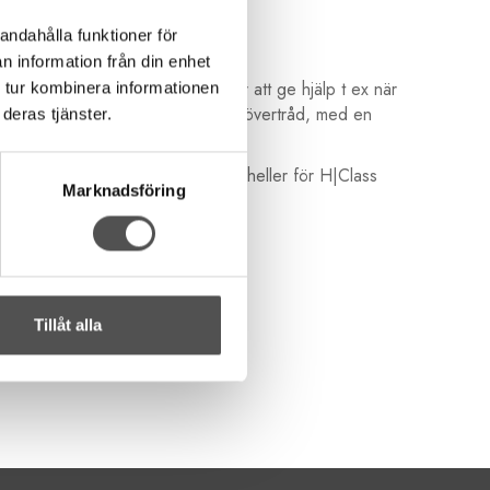
andahålla funktioner för
n information från din enhet
guidelinjer för 3 mm och 6 mm för att ge hjälp t ex när
 tur kombinera informationen
ande övertråd eller en transparent övertråd, med en
deras tjänster.
essarfotsfäste>>
Den passar inte heller för H|Class
Marknadsföring
Tillåt alla