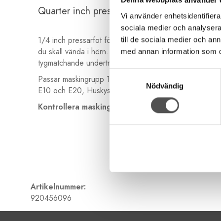
Denna webbplats använder 
Quarter inch pressarfot med till till Husqva
Vi använder enhetsidentifierar
sociala medier och analysera 
1/4 inch pressarfot för raksöm. Pressarfoten har ett li
till de sociala medier och a
du skall vända i hörn. Ditchfoten har en styrguide i hö
med annan information som du 
tygmatchande undertråd.
Samtyckesval
Passar maskingrupp 1-8 med undantag av Husqvarna S
Nödvändig
E10 och E20, Huskystar, Meister med flera lågprismod
Kontrollera maskingrupp>>
Artikelnummer:
920456096