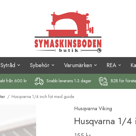
Sytråd
Sybehör
Varumärken
REA
K
rakt
från 600 kr
Snabb leverans 1-3 dagar
B2B för föret
ter
/
Husqvarna 1/4 inch fot med guide
Husqvarna Viking
Husqvarna 1/4 
155 kr