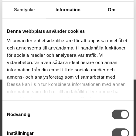
Snabbt och enkelt gör du egna nyckelband.
Samtycke
Information
Om
Vik ett band som är 25 mm brett och kläm fast spännet runt
ändarna på bandet. Klart.
Passar bandbredd 25 mm
Denna webbplats använder cookies
Säljs styckvis.
Vi använder enhetsidentifierare för att anpassa innehållet
och annonserna till användarna, tillhandahålla funktioner
för sociala medier och analysera vår trafik. Vi
vidarebefordrar även sådana identifierare och annan
Artikelnummer:
information från din enhet till de sociala medier och
417110
annons- och analysföretag som vi samarbetar med.
Dessa kan i sin tur kombinera informationen med annan
KONTAKTA OSS
information som du har tillhandahållit eller som de har
kontakt@symaskinsboden.se
samlat in när du har använt deras tjänster.
Mailsvar inom 24 timmar
Samtyckesval
Tel. 018-150525
Nödvändig
BESÖK OSS
Inställningar