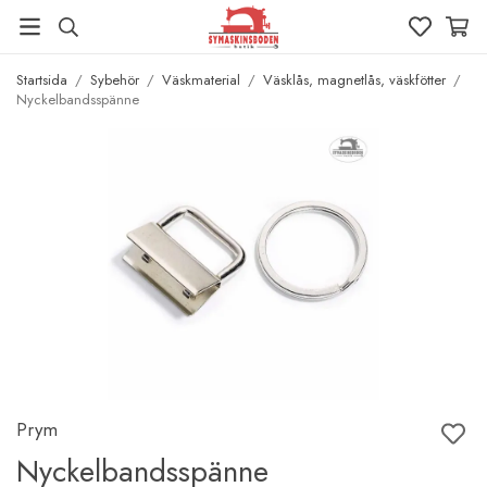
Startsida
/
Sybehör
/
Väskmaterial
/
Väsklås, magnetlås, väskfötter
/
Nyckelbandsspänne
Prym
Nyckelbandsspänne