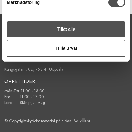
Finns i lager
Marknadsföring
KONTAKTA OSS
Tillåt alla
kontakt@symaskinsboden.se
Mailsvar inom 24 timmar
Tel. 018-150525
Tillåt urval
BESÖK OSS
Kungsgatan 70E, 753 41 Uppsala
ÖPPETTIDER
Mån-Tor 11:00 - 18:00
Fre 11:00 - 17:00
Lörd Stängt Juli-Aug
villkor
© Copyrightskyddat material på sidan. Se