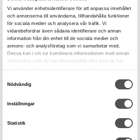
Vi använder enhetsidentifierare för att anpassa innehållet
och annonserna till användarna, tillhandahålla funktioner
för sociala medier och analysera vår trafik. Vi
vidarebefordrar även sådana identifierare och annan
information från din enhet till de sociala medier och
annons- och analysföretag som vi samarbetar med.
Dessa kan i sin tur kombinera informationen med annan
information som du har tillhandahållit eller som de har
samlat in när du har använt deras tjänster.
Samtyckesval
Nobrand
Nödvändig
Karbinhake 25mm silver
Yttermått: 31 x 41 mm
Bandbredd 25 mm
Inställningar
Metall
15 kr
Statistik
KÖP