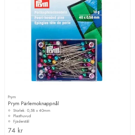
Prym
Prym Pärlemoknappnål
Storlek: 0,58 x 40mm
Plasthuvud
Fjäderstål
74 kr