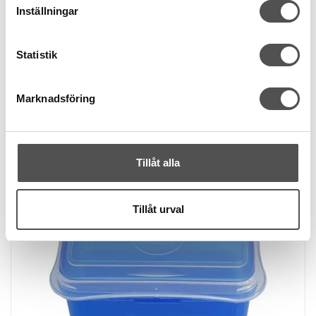
Grovlek 3 mm
Inställningar
7 kr
Statistik
KÖP
Finns i lager
Marknadsföring
Tillåt alla
Tillåt urval