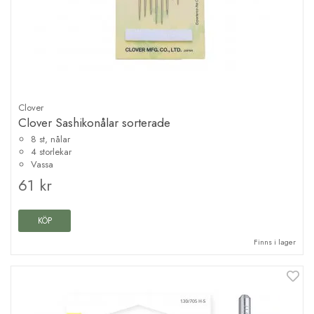
Clover
Clover Sashikonålar sorterade
8 st, nålar
4 storlekar
Vassa
61 kr
KÖP
Finns i lager