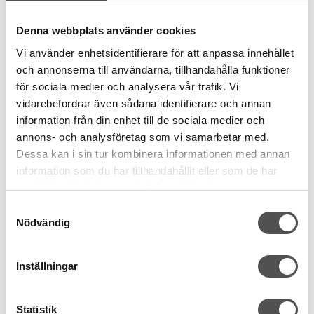
Denna webbplats använder cookies
Vi använder enhetsidentifierare för att anpassa innehållet
och annonserna till användarna, tillhandahålla funktioner
för sociala medier och analysera vår trafik. Vi
vidarebefordrar även sådana identifierare och annan
information från din enhet till de sociala medier och
annons- och analysföretag som vi samarbetar med.
Gütermann
Dessa kan i sin tur kombinera informationen med annan
Gütermann Alltråd 200m 249 sand
information som du har tillhandahållit eller som de har
200 meter
100% polyester
samlat in när du har använt deras tjänster.
Oeko-Tex
Samtyckesval
49 kr
Nödvändig
KÖP
Inställningar
Finns i lager
Statistik