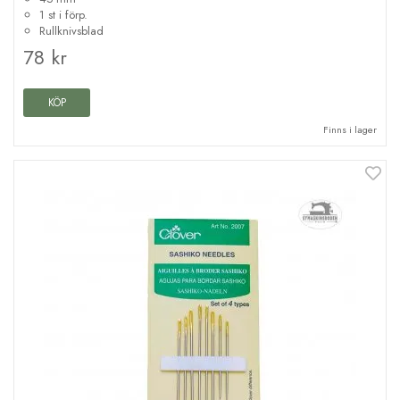
1 st i förp.
Rullknivsblad
78 kr
KÖP
Finns i lager