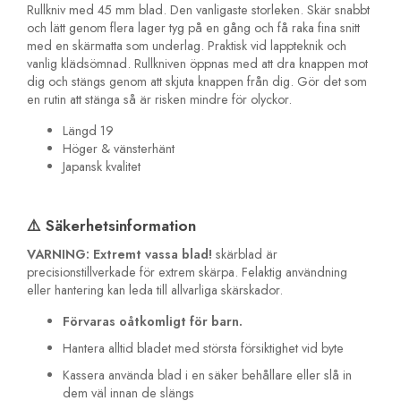
Rullkniv med 45 mm blad. Den vanligaste storleken. Skär snabbt
och lätt genom flera lager tyg på en gång och få raka fina snitt
med en skärmatta som underlag. Praktisk vid lappteknik och
vanlig klädsömnad. Rullkniven öppnas med att dra knappen mot
dig och stängs genom att skjuta knappen från dig. Gör det som
en rutin att stänga så är risken mindre för olyckor.
Längd 19
Höger & vänsterhänt
Japansk kvalitet
⚠️ Säkerhetsinformation
VARNING: Extremt vassa blad!
skärblad är
precisionstillverkade för extrem skärpa. Felaktig användning
eller hantering kan leda till allvarliga skärskador.
Förvaras oåtkomligt för barn.
Hantera alltid bladet med största försiktighet vid byte
Kassera använda blad i en säker behållare eller slå in
dem väl innan de slängs