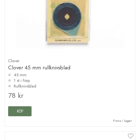
Clover
Clover 45 mm rullknivsblad
45 mm
1 st i förp.
Rullknivsblad
78 kr
KÖP
Finns i lager