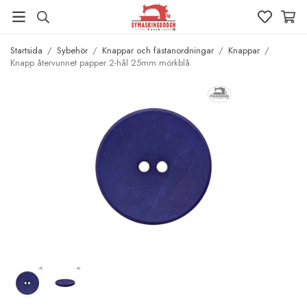
Startsida
/
Sybehör
/
Knappar och fästanordningar
/
Knappar
/
Knapp återvunnet papper 2-hål 25mm mörkblå