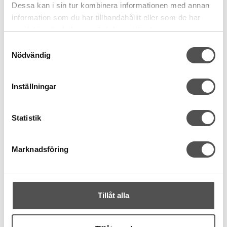
Dessa kan i sin tur kombinera informationen med annan
information som du har tillhandahållit eller som de har
samlat in när du har använt deras tjänster.
Samtyckesval
Nödvändig
Inställningar
Union Knopf
Knapp återvunnet papper 28mm mörkblå
4 hål
Statistik
Matt och slät
Återvunnet material
16 kr
Marknadsföring
20 kr
KÖP
Finns i lager
Tillåt alla